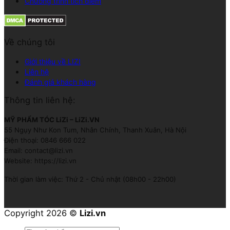
Chương trình tích điểm
Về chúng tôi
Giới thiệu về LIZI
Liên hệ
Đánh giá khách hàng
Thông tin liên hệ:
MỸ PHẨM TÓC LiZi – LiZi.VN
55 Ngụy Như Kon Tum, Nhân Chính, Thanh Xuân, Hà Nội
Điện thoại: 0846 666 022
Email: contact@lizi.vn
Website: https://lizi.vn
Thời gian làm việc: Thứ 2 - Chủ nhật (08h00 - 22h00)
Copyright 2026 ©
Lizi.vn