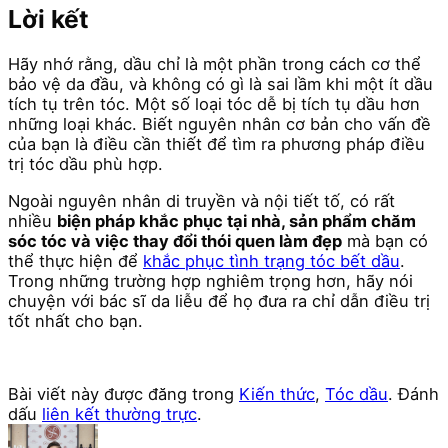
Lời kết
Hãy nhớ rằng, dầu chỉ là một phần trong cách cơ thể
bảo vệ da đầu, và không có gì là sai lầm khi một ít dầu
tích tụ trên tóc. Một số loại tóc dễ bị tích tụ dầu hơn
những loại khác. Biết nguyên nhân cơ bản cho vấn đề
của bạn là điều cần thiết để tìm ra phương pháp điều
trị tóc dầu phù hợp.
Ngoài nguyên nhân di truyền và nội tiết tố, có rất
nhiều
biện pháp khắc phục tại nhà, sản phẩm chăm
sóc tóc và việc thay đổi thói quen làm đẹp
mà bạn có
thể thực hiện để
khắc phục tình trạng tóc bết dầu
.
Trong những trường hợp nghiêm trọng hơn, hãy nói
chuyện với bác sĩ da liễu để họ đưa ra chỉ dẫn điều trị
tốt nhất cho bạn.
Bài viết này được đăng trong
Kiến thức
,
Tóc dầu
. Đánh
dấu
liên kết thường trực
.