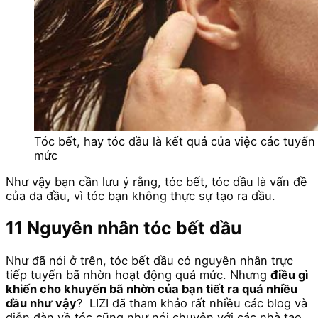
Tóc bết, hay tóc dầu là kết quả của việc các tuyế
mức
Như vậy bạn cần lưu ý rằng, tóc bết, tóc dầu là vấn đề
của da đầu, vì tóc bạn không thực sự tạo ra dầu.
11 Nguyên nhân tóc bết dầu
Như đã nói ở trên, tóc bết dầu có nguyên nhân trực
tiếp tuyến bã nhờn hoạt động quá mức. Nhưng
điều gì
khiến cho khuyến bã nhờn của bạn tiết ra quá nhiều
dầu như vậy
? LIZI đã tham khảo rất nhiều các blog và
diễn đàn về tóc cũng như nói chuyện với các nhà tạo