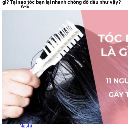
gì? Tại sao tóc bạn lại nhanh chóng đổ dầu như vậy?
A-E
Biotin Collagen
CHI
Davines
Diva
Elgon
F - L
Goldwell
Karseell
Kevin.Murphy
Kerastase
L’Oréal Professionnel
M - N
Macadamia
Moroccanoil
Mydentity
Nashi