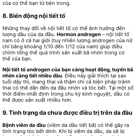
của cơ thể bạn từ bên trong.
8. Biến động nội tiết tố
Những thay đổi về nội tiết tố có thể ảnh hưởng đến
lượng dầu của da đầu.
Hormon androgen
– nội tiết tố
nam có ở cả hai giới (tuy nhiên lượng androgen của nữ
chỉ bằng khoảng 1/10 đến 1/12 của nam) giúp điều
chỉnh tổng thể quá trình sản xuất bã nhờn trong cơ
thể của bạn.
Nội tiết tố androgen của bạn càng hoạt động, tuyến bã
nhờn càng tiết nhiều dầu
. Điều này giải thích tại sao
tuổi dậy thì, mang thai và thậm chí cả biện pháp tránh
thai có thể dẫn đến da đầu nhờn và tóc bết. Tại một số
thời điểm nhất định trong chu kỳ kinh nguyệt, dầu có
thể được sản xuất nhiều hơn.
9. Tình trạng da chưa được điều trị trên da đầu
Bệnh viêm da đầu
(viêm da dầu tiết bã) có thể gây ra
tình trạng tóc bết dính. Khi bị viêm da dầu, da sẽ bị