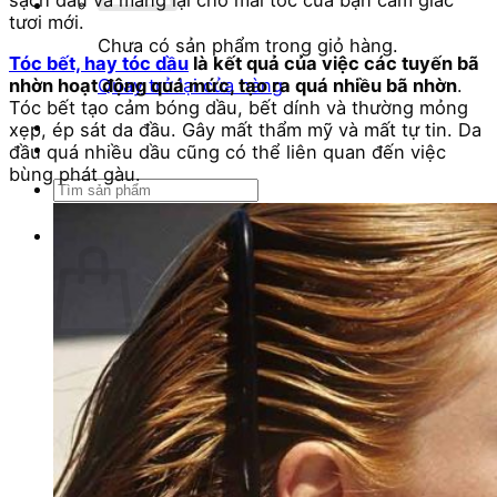
sạch dầu và mang lại cho mái tóc của bạn cảm giác
tươi mới.
Chưa có sản phẩm trong giỏ hàng.
Tóc bết, hay tóc dầu
là kết quả của việc các tuyến bã
nhờn hoạt động quá mức, tạo ra quá nhiều bã nhờn
.
Quay trở lại cửa hàng
Tóc bết tạo cảm bóng dầu, bết dính và thường mỏng
xẹp, ép sát da đầu. Gây mất thẩm mỹ và mất tự tin. Da
đầu quá nhiều dầu cũng có thể liên quan đến việc
bùng phát gàu.
Tìm
kiếm:
Giỏ hàng
Chưa có sản phẩm trong giỏ hàng.
Quay trở lại cửa hàng