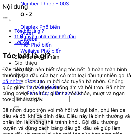
Number Three - 003
Nội dung
O - Z
Olaplex
Tóc bết là gì?
Orzen
11 Nguyên nhân tóc bết dầu
Sasaba
Lời kết
TIGI
Weilaiya
Tóc bết là gì?
Siêu Sale cuối năm
Giới thiệu
Liên Hệ
Đầu tiên, bạn nên biết rằng tóc bết là hoàn toàn bình
Blog
thường. Da đầu của bạn có một loại dầu tự nhiên gọi là
Review
bã nhờn
, được tạo ra bởi các tuyến bã nhờn. Chúng
Tin sản phẩm
giúp giữ cho da được dưỡng ẩm và bôi trơn. Bã nhờn
Kiến thức chăm sóc tóc
cũng có lợi cho tóc, giữ cho tóc khỏe, mượt và ngăn
Tìm
tóc bị khô và gãy.
kiếm:
Bã nhờn được trộn với mồ hôi và bụi bẩn, phủ lên da
đầu và đôi khi cả đỉnh đầu. Điều này là bình thường và
phần lớn là không thể tránh khỏi. Gội đầu thường
xuyên và đúng cách bằng dầu gội đầu sẽ giúp làm