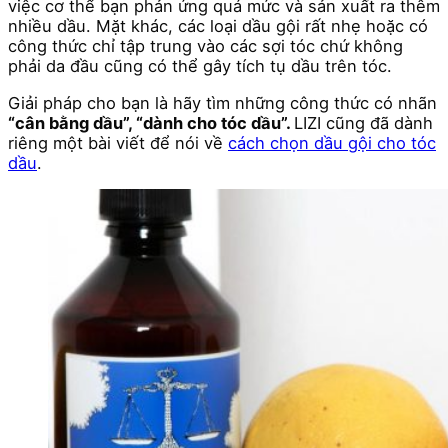
việc cơ thể bạn phản ứng quá mức và sản xuất ra thêm
nhiều dầu. Mặt khác, các loại dầu gội rất nhẹ hoặc có
công thức chỉ tập trung vào các sợi tóc chứ không
phải da đầu cũng có thể gây tích tụ dầu trên tóc.
Giải pháp cho bạn là hãy tìm những công thức có nhãn
“cân bằng dầu”, “dành cho tóc dầu”.
LIZI cũng đã dành
riêng một bài viết để nói về
cách chọn dầu gội cho tóc
dầu
.