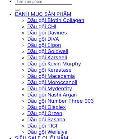
Tìm
kiếm:
DANH MỤC SẢN PHẨM
Dầu gội Biotin Collagen
Dầu gội CHI
Dầu gội Davines
Dầu gội DIVA
Dầu gội Elgon
Dầu gội Goldwell
Dầu gội Karseell
Dầu gội Kevin Murphy
Dầu gội Kerastase
Dầu gội Macadamia
Dầu gội Moroccanoil
Dầu gội Mydentity
Dầu gội Nashi Argan
Dầu gội Number Three 003
Dầu gội Olaplex
Dầu gội Orzen
Dầu gội Sasaba
Dầu gội TIGI
Dầu gội Weilaiya
SIÊU SALE CUỐI NĂM