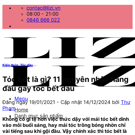
Bỏ
contac@lizi.vn
qua
08:00 - 21:00
nội
0846 666 022
dung
Kiến thức
,
Tóc dầu
Tóc bết là gì? 11 nguyên nhân hàng
đầu gây tóc bết dầu
Menu
Đăng ngày
19/01/2021
- Cập nhật
14/12/2024
bởi
Thư
Phạm
Home
Danh mục sản phẩm
Không có gì tệ hơn việc thức dậy với mái tóc bết dính
vào mỗi buổi sáng, hay mái tóc trông bóng nhờn chỉ
vài tiếng sau khi gội đầu. Vậy chính xác thì tóc bết là