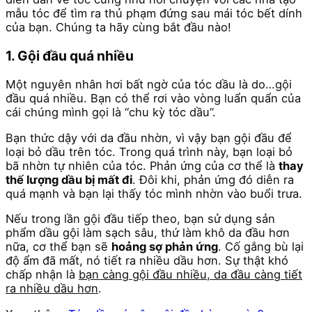
mẫu tóc để tìm ra thủ phạm đứng sau mái tóc bết dính
của bạn. Chúng ta hãy cùng bắt đầu nào!
1. Gội đầu quá nhiều
Một nguyên nhân hơi bất ngờ của tóc dầu là do…gội
đầu quá nhiều. Bạn có thể rơi vào vòng luẩn quẩn của
cái chúng mình gọi là “chu kỳ tóc dầu”.
Bạn thức dậy với da đầu nhờn, vì vậy bạn gội đầu để
loại bỏ dầu trên tóc. Trong quá trình này, bạn loại bỏ
bã nhờn tự nhiên của tóc. Phản ứng của cơ thể là
thay
thế lượng dầu bị mất đi
. Đôi khi, phản ứng đó diễn ra
quá mạnh và bạn lại thấy tóc mình nhờn vào buổi trưa.
Nếu trong lần gội đầu tiếp theo, bạn sử dụng sản
phẩm dầu gội làm sạch sâu, thứ làm khô da đầu hơn
nữa, cơ thể bạn sẽ
hoảng sợ phản ứng
. Cố gắng bù lại
độ ẩm đã mất, nó tiết ra nhiều dầu hơn. Sự thật khó
chấp nhận là
bạn càng gội đầu nhiều, da đầu càng tiết
ra nhiều dầu hơn
.