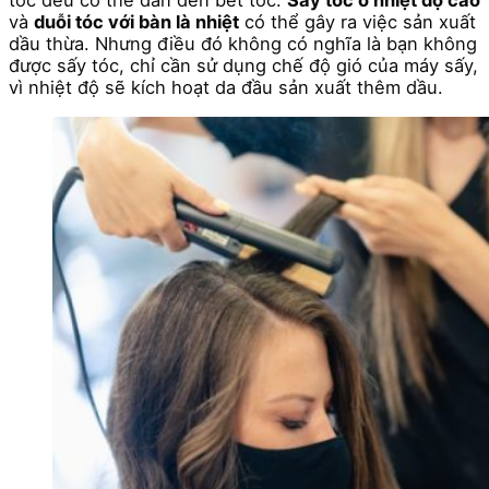
tóc đều có thể dẫn đến bết tóc.
Sấy tóc ở nhiệt độ cao
và
duỗi tóc với bàn là nhiệt
có thể gây ra việc sản xuất
dầu thừa. Nhưng điều đó không có nghĩa là bạn không
được sấy tóc, chỉ cần sử dụng chế độ gió của máy sấy,
vì nhiệt độ sẽ kích hoạt da đầu sản xuất thêm dầu.