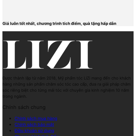
Giá luôn tốt nhất, chương trình tích điểm, quà tặng hấp dẫn
Được thành lập từ năm 2018, Mỹ phẩm tóc LiZi mang đến cho khách
hàng những sản phẩm chăm sóc tóc cao cấp, đưa ra giải pháp chăm
sóc riêng biệt cho từng mái tóc với chuyên gia kinh nghiệm 10 năm
trong ngành.
Chính sách chung
Chính sách mua hàng
Chính sách bảo mật
Điều khoản sử dụng