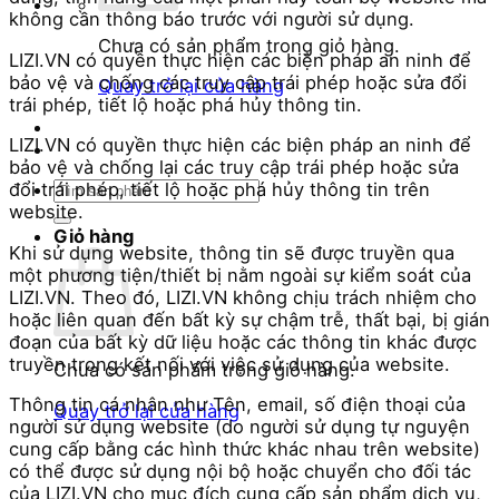
không cần thông báo trước với người sử dụng.
Chưa có sản phẩm trong giỏ hàng.
LIZI.VN có quyền thực hiện các biện pháp an ninh để
bảo vệ và chống các truy cập trái phép hoặc sửa đổi
Quay trở lại cửa hàng
trái phép, tiết lộ hoặc phá hủy thông tin.
LIZI.VN có quyền thực hiện các biện pháp an ninh để
bảo vệ và chống lại các truy cập trái phép hoặc sửa
Tìm
đổi trái phép, tiết lộ hoặc phá hủy thông tin trên
kiếm:
website.
Giỏ hàng
Khi sử dụng website, thông tin sẽ được truyền qua
một phương tiện/thiết bị nằm ngoài sự kiểm soát của
LIZI.VN. Theo đó, LIZI.VN không chịu trách nhiệm cho
hoặc liên quan đến bất kỳ sự chậm trễ, thất bại, bị gián
đoạn của bất kỳ dữ liệu hoặc các thông tin khác được
truyền trong kết nối với việc sử dụng của website.
Chưa có sản phẩm trong giỏ hàng.
Thông tin cá nhân như Tên, email, số điện thoại của
Quay trở lại cửa hàng
người sử dụng website (do người sử dụng tự nguyện
cung cấp bằng các hình thức khác nhau trên website)
có thể được sử dụng nội bộ hoặc chuyển cho đối tác
của LIZI.VN cho mục đích cung cấp sản phẩm dịch vụ,