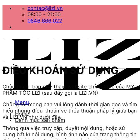
Bỏ
contac@lizi.vn
qua
08:00 - 21:00
nội
0846 666 022
dung
ĐIỀU KHOẢN
SỬ DỤNG
Chào mừng bạn ghé thăm website chính thức của MỸ
PHẨM TÓC LIZI (sau đây gọi là LIZI.VN)
Menu
Chúng tôi mong bạn vui lòng dành thời gian đọc và tìm
hiểu những điều khoản về thỏa thuận pháp lý giữa bạn
Home
và LIZI.VN như dưới đây.
Danh mục sản phẩm
Thông qua việc truy cập, duyệt nội dung, hoặc sử
dụng bất kì nội dung, hình ảnh nào của trang thông tin