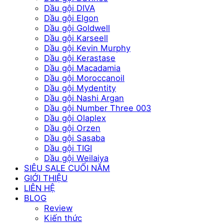
Dầu gội DIVA
Dầu gội Elgon
Dầu gội Goldwell
Dầu gội Karseell
Dầu gội Kevin Murphy
Dầu gội Kerastase
Dầu gội Macadamia
Dầu gội Moroccanoil
Dầu gội Mydentity
Dầu gội Nashi Argan
Dầu gội Number Three 003
Dầu gội Olaplex
Dầu gội Orzen
Dầu gội Sasaba
Dầu gội TIGI
Dầu gội Weilaiya
SIÊU SALE CUỐI NĂM
GIỚI THIỆU
LIÊN HỆ
BLOG
Review
Kiến thức