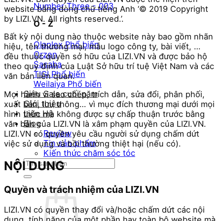
Number Three - 003
website bằng dòng chữ tiếng Anh ‘© 2019 Copyright
by LIZI.VN. All rights reserved.’.
O - Z
Bất kỳ nội dung nào thuộc website này bao gồm nhãn
Olaplex
hiệu, tên thương mại, mẫu logo công ty, bài viết, …
Orzen
đều thuộc quyền sở hữu của LIZI.VN và được bảo hộ
Sasaba
theo quy định của Luật Sở hữu trí tuệ Việt Nam và các
TIGI
văn bản liên quan.
Weilaiya
Siêu Sale cuối năm
Mọi hành vi sao chép, trích dẫn, sửa đổi, phân phối,
Giới thiệu
xuất bản, lưu thông… vì mục đích thương mại dưới mọi
Liên Hệ
hình thức mà không được sự chấp thuận trước bằng
Blog
văn bản của LIZI.VN là xâm phạm quyền của LIZI.VN.
Review
LIZI.VN có quyền yêu cầu người sử dụng chấm dứt
Tin sản phẩm
việc sử dụng và bồi thường thiệt hại (nếu có).
Kiến thức chăm sóc tóc
Tìm
NỘI DUNG
kiếm:
Quyền và trách nhiệm của LIZI.VN
LIZI.VN có quyền thay đổi và/hoặc chấm dứt các nội
dung, tính năng của một phần hay toàn bộ website mà