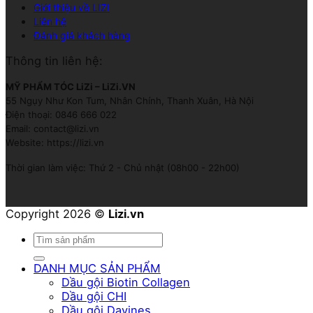
Giới thiệu về LIZI
Liên hệ
Đánh giá khách hàng
Thông tin liên hệ:
MỸ PHẨM TÓC LiZi – LiZi.VN
55 Ngụy Như Kon Tum, Nhân Chính, Thanh Xuân, Hà Nội
Điện thoại: 0846 666 022
Email: contact@lizi.vn
Website: https://lizi.vn
Thời gian làm việc: Thứ 2 - Chủ nhật (08h00 - 22h00)
Copyright 2026 ©
Lizi.vn
Tìm
kiếm:
DANH MỤC SẢN PHẨM
Dầu gội Biotin Collagen
Dầu gội CHI
Dầu gội Davines