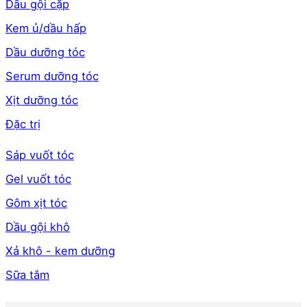
Dầu gội cặp
Kem ủ/dầu hấp
Dầu dưỡng tóc
Serum dưỡng tóc
Xịt dưỡng tóc
Đặc trị
Sáp vuốt tóc
Gel vuốt tóc
Gôm xịt tóc
Dầu gội khô
Xả khô - kem dưỡng
Sữa tắm