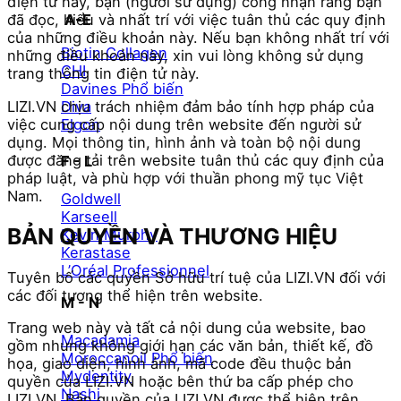
điện tử này, bạn (người sử dụng) công nhận rằng bạn
đã đọc, hiểu và nhất trí với việc tuân thủ các quy định
A-E
của những điều khoản này. Nếu bạn không nhất trí với
Biotin Collagen
những điều khoản này, xin vui lòng không sử dụng
CHI
trang thông tin điện tử này.
Davines
LIZI.VN chịu trách nhiệm đảm bảo tính hợp pháp của
Diva
việc cung cấp nội dung trên website đến người sử
Elgon
dụng. Mọi thông tin, hình ảnh và toàn bộ nội dung
được đăng tải trên website tuân thủ các quy định của
F - L
pháp luật, và phù hợp với thuần phong mỹ tục Việt
Nam.
Goldwell
Karseell
BẢN QUYỀN VÀ THƯƠNG HIỆU
Kevin.Murphy
Kerastase
L’Oréal Professionnel
Tuyên bố các quyền Sở hữu trí tuệ của LIZI.VN đối với
các đối tượng thể hiện trên website.
M - N
Trang web này và tất cả nội dung của website, bao
Macadamia
gồm nhưng không giới hạn các văn bản, thiết kế, đồ
Moroccanoil
họa, giao diện, hình ảnh, mã code đều thuộc bản
Mydentity
quyền của LIZI.VN hoặc bên thứ ba cấp phép cho
Nashi
LIZI.VN. Bản quyền của LIZI.VN được thể hiện trên