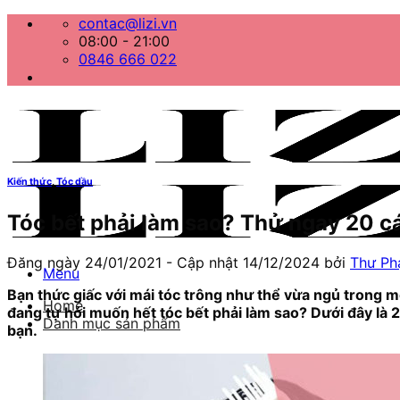
Bỏ
contac@lizi.vn
qua
08:00 - 21:00
nội
0846 666 022
dung
Kiến thức
,
Tóc dầu
Tóc bết phải làm sao? Thử ngay 20 cá
Đăng ngày
24/01/2021
- Cập nhật
14/12/2024
bởi
Thư P
Menu
Bạn thức giấc với mái tóc trông như thể vừa ngủ trong m
Home
đang tự hỏi muốn hết tóc bết phải làm sao? Dưới đây là 2
Danh mục sản phẩm
bạn.