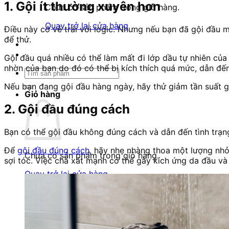
1. Gội ít thường xuyên hơn
Chưa có sản phẩm trong giỏ hàng.
Quay trở lại cửa hàng
Điều này có vẻ trái với logic. Nhưng nếu bạn đã gội đầu m
để thử.
Gội đầu quá nhiều có thể làm mất đi lớp dầu tự nhiên của
nhờn của bạn do đó có thể bị kích thích quá mức, dẫn đế
Tìm
kiếm:
Nếu bạn đang gội đầu hàng ngày, hãy thử giảm tần suất 
Giỏ hàng
2. Gội đầu đúng cách
Bạn có thể gội đầu không đúng cách và dẫn đến tình trạn
Để
gội đầu đúng cách
, hãy nhẹ nhàng thoa một lượng nhỏ
Chưa có sản phẩm trong giỏ hàng.
sợi tóc. Việc chà xát mạnh có thể gây kích ứng da đầu và 
Quay trở lại cửa hàng