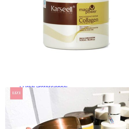
A-E
Biotin Collagen
CHI
Davines
Diva
Elgon
F - L
Goldwell
Karseell
Kevin.Murphy
Kerastase
L’Oréal Professionnel
M - N
Macadamia
Moroccanoil
Mydentity
Nashi