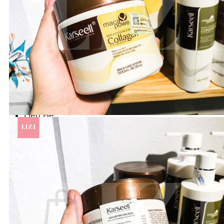
Number Three - 003
O - Z
Olaplex
Orzen
Sasaba
TIGI
Weilaiya
Siêu Sale cuối năm
Giới thiệu
Liên Hệ
Blog
Review
Tin sản phẩm
Kiến thức chăm sóc tóc
Tìm
kiếm: