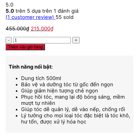
5.0
5.0
trên 5 dựa trên
1
đánh giá
(
1
customer review)
55
sold
Giá
Giá
455.000
₫
215.000
₫
gốc
hiện
Ủ
là:
tại
tóc
455.000₫.
là:
Thêm vào giỏ hàng
Karseell
215.000₫.
Collagen
Maca
Tính năng nổi bật:
số
lượng
Dung tích 500ml
Bảo vệ và dưỡng tóc từ gốc đến ngọn
Giúp giảm hiện tượng chẻ ngọn
Phục hồi tóc, mang lại độ bóng sáng, mềm
mượt tự nhiên
Giúp tóc dễ quản lý, dễ vào nếp, chống rối
Lý tưởng cho mọi loại tóc đặc biệt là tóc khô,
hư tổn, được xử lý hóa học