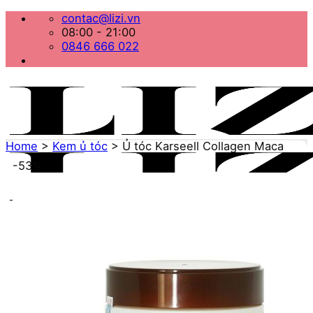
Bỏ
contac@lizi.vn
qua
08:00 - 21:00
nội
0846 666 022
dung
Home
>
Kem ủ tóc
>
Ủ tóc Karseell Collagen Maca
-53%
Menu
Home
Danh mục sản phẩm