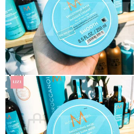
Number Three - 003
O - Z
Olaplex
Orzen
Sasaba
TIGI
Weilaiya
Siêu Sale cuối năm
Giới thiệu
Liên Hệ
Blog
Review
Tin sản phẩm
Kiến thức chăm sóc tóc
Tìm
kiếm: