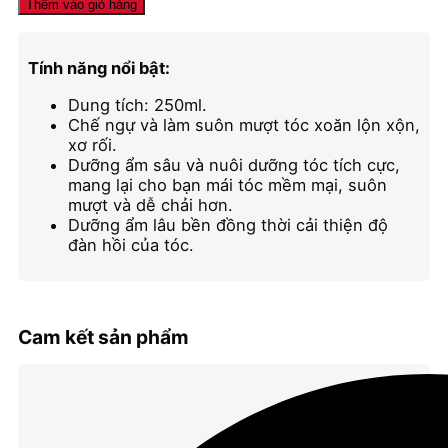
ủ
Thêm vào giỏ hàng
tóc
suôn
mượt
Tính năng nổi bật:
Moroccanoil
Smoothing
Dung tích: 250ml.
Mask
Chế ngự và làm suôn mượt tóc xoăn lộn xộn,
số
xơ rối.
lượng
Dưỡng ẩm sâu và nuôi dưỡng tóc tích cực,
mang lại cho bạn mái tóc mềm mại, suôn
mượt và dễ chải hơn.
Dưỡng ẩm lâu bền đồng thời cải thiện độ
đàn hồi của tóc.
Cam kết sản phẩm