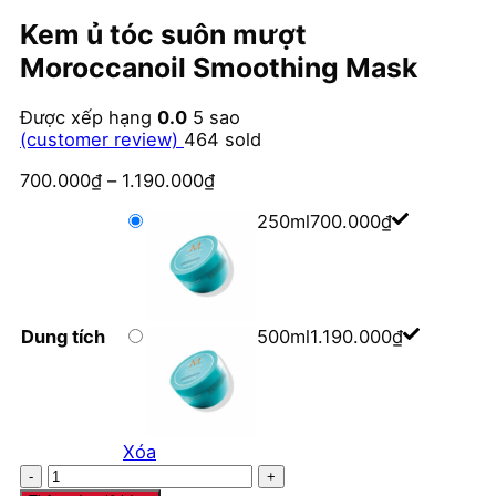
Kem ủ tóc suôn mượt
Moroccanoil Smoothing Mask
Được xếp hạng
0.0
5 sao
(customer review)
464
sold
700.000
₫
–
1.190.000
₫
250ml
700.000
₫
Dung tích
500ml
1.190.000
₫
Xóa
Kem