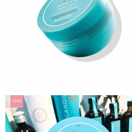
A-E
Biotin Collagen
CHI
Davines
Diva
Elgon
F - L
Goldwell
Karseell
Kevin.Murphy
Kerastase
L’Oréal Professionnel
M - N
Macadamia
Moroccanoil
Mydentity
Nashi