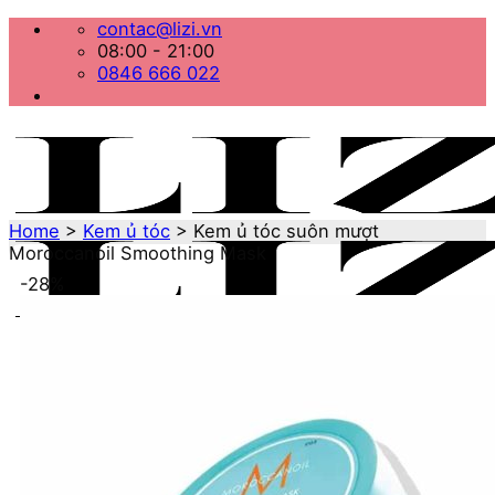
Bỏ
contac@lizi.vn
qua
08:00 - 21:00
nội
0846 666 022
dung
Home
>
Kem ủ tóc
>
Kem ủ tóc suôn mượt
Moroccanoil Smoothing Mask
-28%
Menu
Home
Danh mục sản phẩm