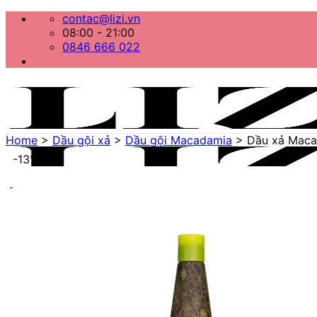
Bỏ
contac@lizi.vn
qua
08:00 - 21:00
nội
0846 666 022
dung
Home
>
Dầu gội xả
>
Dầu gội Macadamia
>
Dầu xả Maca
-13%
Menu
Home
Danh mục sản phẩm