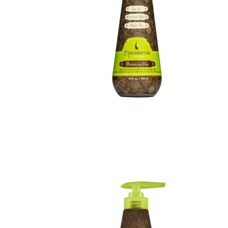
A-E
Biotin Collagen
CHI
Davines
Diva
Elgon
F - L
Goldwell
Karseell
Kevin.Murphy
Kerastase
L’Oréal Professionnel
M - N
Macadamia
Moroccanoil
Mydentity
Nashi
Number Three - 003