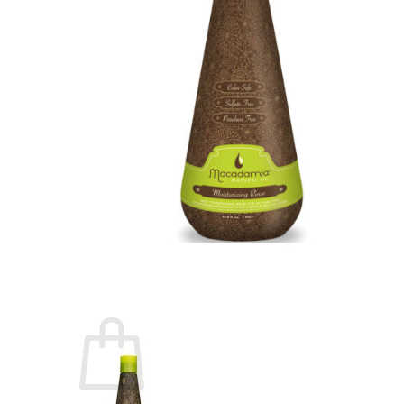
O - Z
Olaplex
Orzen
Sasaba
TIGI
Weilaiya
Siêu Sale cuối năm
Giới thiệu
Liên Hệ
Blog
Review
Tin sản phẩm
Kiến thức chăm sóc tóc
Tìm
kiếm: