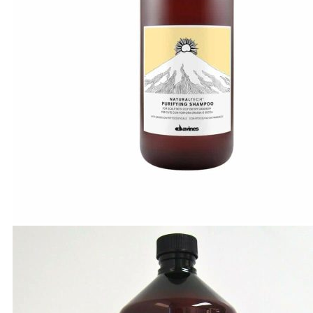
A-E
Biotin Collagen
CHI
Davines
Diva
Elgon
F - L
Goldwell
Karseell
Kevin.Murphy
Kerastase
L’Oréal Professionnel
M - N
Macadamia
Moroccanoil
Mydentity
Nashi