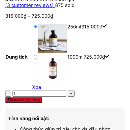
(
3
customer reviews)
875
sold
315.000
₫
–
725.000
₫
250ml
315.000
₫
Dung tích
1000ml
725.000
₫
Xóa
Dầu
gội
Thêm vào giỏ hàng
Davines
trị
gàu
Tính năng nổi bật:
Purifying
số
Công thức giúp trị gàu cho da đầu nhờn