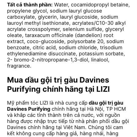
Tất cả thành phần:
Water, cocamidopropyl betaine,
propylene glycol, sodium lauryl glucose
carboxylate, glycerin, lauryl glucoside, sodium
lauroyl methyl isethionate, acrylates/C10-30 alkyl
acrylate crosspolymer, selenium sulfide, glyceryl
oleate, taraxacum officinale (dandelion) root
extract, coco-glucoside, polysorbate 20, sodium
benzoate, citric acid, sodium chloride, trisodium
ethylenediamine disuccinate, potassium sorbate,
2- bromo-2-nitropropane-1,3-diol, linalool,
fragrance.
Mua dầu gội trị gàu Davines
Purifying chính hãng tại LIZI
Mỹ phẩm tóc LIZI là nhà cung cấp
dầu gội trị gàu
Davines Purifying
chính hãng tại Hà Nội, TP HCM
và khắp các tỉnh thành trên cả nước, với nguồn
hàng được nhập trực tiếp từ nhà phân phối dầu gội
Davines chính hãng tại Viêt Nam. Chúng tôi cam
kết không cung cấp hàng giả, hàng nhái, hàng