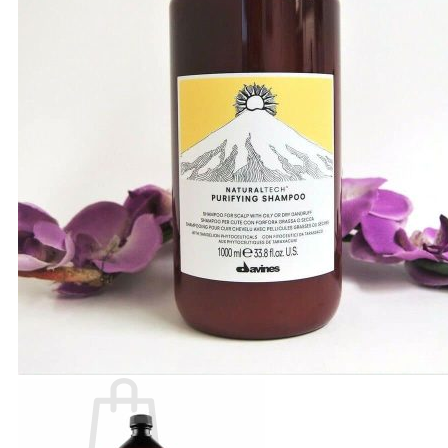
Number Three - 003
O - Z
Olaplex
Orzen
Sasaba
TIGI
Weilaiya
Siêu Sale cuối năm
Giới thiệu
Liên Hệ
Blog
Review
Tin sản phẩm
Kiến thức chăm sóc tóc
Tìm
kiếm: