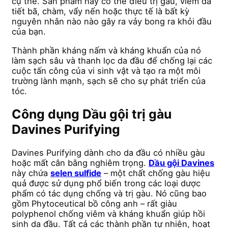
cụ thể. Sản phẩm này có thể điều trị gàu, viêm da
tiết bã, chàm, vẩy nến hoặc thực tế là bất kỳ
nguyên nhân nào nào gây ra vảy bong ra khỏi đầu
của bạn.
Thành phần kháng nấm và kháng khuẩn của nó
làm sạch sâu và thanh lọc da đầu để chống lại các
cuộc tấn công của vi sinh vật và tạo ra một môi
trường lành mạnh, sạch sẽ cho sự phát triển của
tóc.
Công dụng Dầu gội trị gàu
Davines Purifying
Davines Purifying dành cho da đầu có nhiều gàu
hoặc mất cân bằng nghiêm trọng.
Dầu gội Davines
này chứa
selen sulfide
– một chất chống gàu hiệu
quả được sử dụng phổ biến trong các loại dược
phẩm có tác dụng chống và trị gàu. Nó cũng bao
gồm Phytoceutical bồ công anh – rất giàu
polyphenol chống viêm và kháng khuẩn giúp hồi
sinh da đầu. Tất cả các thành phần tự nhiên, hoạt