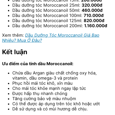
Dầu dưỡng tóc Moroccanoil
15ml:
200.000đ
Dầu dưỡng tóc Moroccanoil
25ml:
320.000đ
Dầu dưỡng tóc Moroccanoil
50ml:
460.000đ
Dầu dưỡng tóc Moroccanoil 100
ml:
710.000đ
Dầu dưỡng tóc Moroccanoil 125
ml:
820.000đ
Dầu dưỡng tóc Moroccanoil 200
ml:
1.160.000đ
Xem thêm:
Dầu Dưỡng Tóc Moroccanoil Giá Bao
Nhiêu? Mua Ở Đâu?
Kết luận
Ưu điểm của tinh dầu Moroccanoil:
Chứa dầu Argan giàu chất chống oxy hóa,
vitamin, dầu omega-3 và protein
Phục hồi mái tóc khô, xỉn màu
Cho mái tóc khỏe mạnh ngay lập tức
Được hấp thụ nhanh chóng
Tăng cường bảo vệ màu nhuộm
Có thể được áp dụng trên tóc khô hoặc ướt
Dễ sử dụng và có mùi hương dễ chịu.