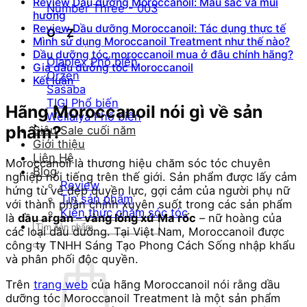
Review Dầu dưỡng Moroccanoil: Màu sắc và mùi
Number Three - 003
hương
Review Dầu dưỡng Moroccanoil: Tác dụng thực tế
O - Z
Mình sử dụng Moroccanoil Treatment như thế nào?
Dầu dưỡng tóc moroccanoil mua ở đâu chính hãng?
Olaplex
Giá dầu dưỡng tóc Moroccanoil
Orzen
Kết luận
Sasaba
TIGI
Hãng Moroccanoil nói gì về sản
Weilaiya
phẩm?
Siêu Sale cuối năm
Giới thiệu
Liên Hệ
Moroccanoil là thương hiệu chăm sóc tóc chuyên
Blog
nghiệp nổi tiếng trên thế giới. Sản phẩm được lấy cảm
Review
hứng từ vẻ đẹp quyền lực, gợi cảm của người phụ nữ
Tin sản phẩm
với thành phần chính xuyên suốt trong các sản phẩm
Kiến thức chăm sóc tóc
là
dầu argan
–
vàng lỏng xứ Ma rốc
– nữ hoàng của
Tìm
các loại dầu dưỡng. Tại Việt Nam, Moroccanoil được
kiếm:
công ty TNHH Sáng Tạo Phong Cách Sống nhập khẩu
và phân phối độc quyền.
Trên
trang web
của hãng Moroccanoil nói rằng dầu
dưỡng tóc Moroccanoil Treatment là một sản phẩm