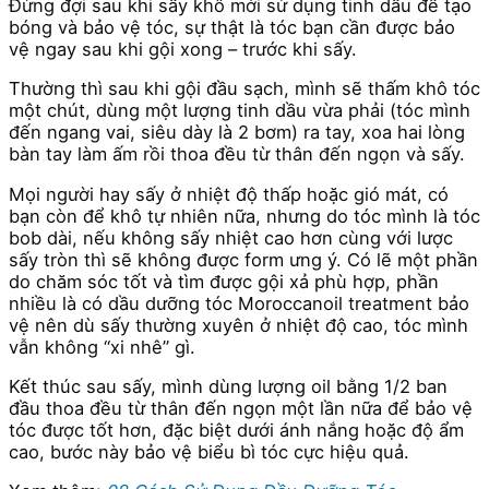
Đừng đợi sau khi sấy khô mới sử dụng tinh dầu để tạo
bóng và bảo vệ tóc, sự thật là tóc bạn cần được bảo
vệ ngay sau khi gội xong – trước khi sấy.
Thường thì sau khi gội đầu sạch, mình sẽ thấm khô tóc
một chút, dùng một lượng tinh dầu vừa phải (tóc mình
đến ngang vai, siêu dày là 2 bơm) ra tay, xoa hai lòng
bàn tay làm ấm rồi thoa đều từ thân đến ngọn và sấy.
Mọi người hay sấy ở nhiệt độ thấp hoặc gió mát, có
bạn còn để khô tự nhiên nữa, nhưng do tóc mình là tóc
bob dài, nếu không sấy nhiệt cao hơn cùng với lược
sấy tròn thì sẽ không được form ưng ý. Có lẽ một phần
do chăm sóc tốt và tìm được gội xả phù hợp, phần
nhiều là có dầu dưỡng tóc Moroccanoil treatment bảo
vệ nên dù sấy thường xuyên ở nhiệt độ cao, tóc mình
vẫn không “xi nhê” gì.
Kết thúc sau sấy, mình dùng lượng oil bằng 1/2 ban
đầu thoa đều từ thân đến ngọn một lần nữa để bảo vệ
tóc được tốt hơn, đặc biệt dưới ánh nắng hoặc độ ẩm
cao, bước này bảo vệ biểu bì tóc cực hiệu quả.