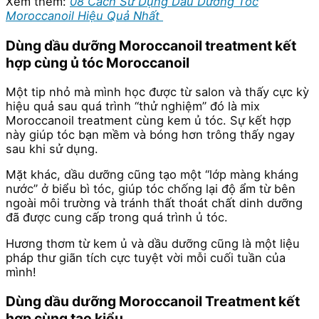
Xem thêm:
08 Cách Sử Dụng Dầu Dưỡng Tóc
Moroccanoil Hiệu Quả Nhất
Dùng dầu dưỡng Moroccanoil treatment kết
hợp cùng ủ tóc Moroccanoil
Một tip nhỏ mà mình học được từ salon và thấy cực kỳ
hiệu quả sau quá trình “thử nghiệm” đó là mix
Moroccanoil treatment cùng kem ủ tóc. Sự kết hợp
này giúp tóc bạn mềm và bóng hơn trông thấy ngay
sau khi sử dụng.
Mặt khác, dầu dưỡng cũng tạo một “lớp màng kháng
nước” ở biểu bì tóc, giúp tóc chống lại độ ẩm từ bên
ngoài môi trường và tránh thất thoát chất dinh dưỡng
đã được cung cấp trong quá trình ủ tóc.
Hương thơm từ kem ủ và dầu dưỡng cũng là một liệu
pháp thư giãn tích cực tuyệt vời mỗi cuối tuần của
mình!
Dùng dầu dưỡng Moroccanoil Treatment kết
hợp cùng tạo kiểu