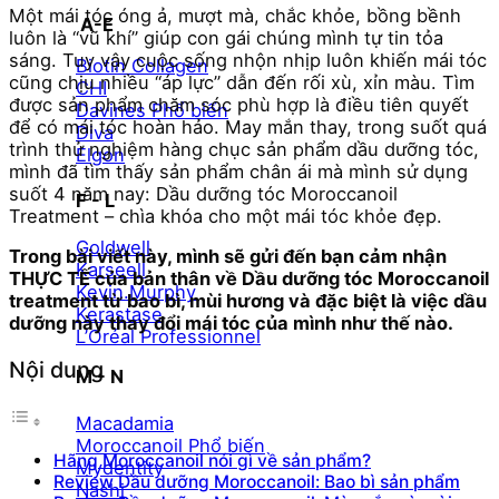
Một mái tóc óng ả, mượt mà, chắc khỏe, bồng bềnh
A-E
luôn là “vũ khí” giúp con gái chúng mình tự tin tỏa
sáng. Tuy vậy cuộc sống nhộn nhịp luôn khiến mái tóc
Biotin Collagen
cũng chịu nhiều “áp lực” dẫn đến rối xù, xỉn màu. Tìm
CHI
được sản phẩm chăm sóc phù hợp là điều tiên quyết
Davines
để có mái tóc hoàn hảo. May mắn thay, trong suốt quá
Diva
trình thử nghiệm hàng chục sản phẩm dầu dưỡng tóc,
Elgon
mình đã tìm thấy sản phẩm chân ái mà mình sử dụng
suốt 4 năm nay: Dầu dưỡng tóc Moroccanoil
F - L
Treatment – chìa khóa cho một mái tóc khỏe đẹp.
Goldwell
Trong bài viết này, mình sẽ gửi đến bạn cảm nhận
Karseell
THỰC TẾ của bản thân về Dầu dưỡng tóc Moroccanoil
Kevin.Murphy
treatment từ bao bì, mùi hương và đặc biệt là việc dầu
Kerastase
dưỡng này thay đổi mái tóc của mình như thế nào.
L’Oréal Professionnel
Nội dung
M - N
Macadamia
Moroccanoil
Hãng Moroccanoil nói gì về sản phẩm?
Mydentity
Review Dầu dưỡng Moroccanoil: Bao bì sản phẩm
Nashi