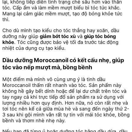
lại, không tiếp diễn tình trạng chẻ sâu hơn vào thân
tóc. Cấp ẩm và làm mềm mượt biểu bì tóc tức khắc.
Mang lại cảm giác mềm mượt, tạo độ bóng khỏe tức
thì.
Cho dù mình tạo kiểu cho tóc thẳng hay xoăn, dầu
dưỡng này giúp
giảm bớt tóc xù
và
giúp tóc bóng
khỏe
. Tóc cũng được bảo vệ tối đa trước tác động
nhiệt của dụng cụ tạo kiểu.
Dầu dưỡng Moroccanoil có kết cấu nhẹ, giúp
tóc vào nếp mượt mà, bồng bềnh
Một điểm mà mình vô cùng ưng ý là tinh dầu
Moroccanoil thấm rất nhanh vào tóc. Sản phẩm này
không hề gây bết dính hoặc để lại dư chất trên tóc và
tay ngay cả khi trực tiếp đổ sản phẩm ra sử dụng với
lượng nhiều hơn quy định. Hơn nữa, nó còn rất nhẹ và
tơi tóc nên kể cả giữa mùa hè và sang đến ngày thứ 2-
3 sau khi gội mình vẫn rất tự tin với mái tóc khỏe, bồng
bềnh và thơm nhè nhẹ này.
Nếu bạn đã từng ủ hoặc dưỡng tóc bằng dầu dừa, dầu