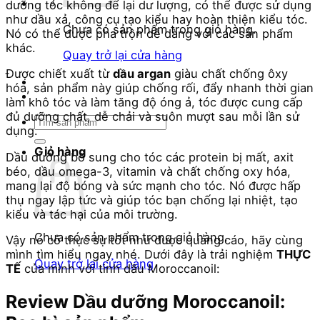
dưỡng tóc không để lại dư lượng, có thể được sử dụng
như dầu xả, công cụ tạo kiểu hay hoàn thiện kiểu tóc.
Chưa có sản phẩm trong giỏ hàng.
Nó có thể được pha trộn dễ dàng với các sản phẩm
khác.
Quay trở lại cửa hàng
Được chiết xuất từ
dầu argan
giàu chất chống ôxy
hóa, sản phẩm này giúp chống rối, đẩy nhanh thời gian
làm khô tóc và làm tăng độ óng ả, tóc được cung cấp
đủ dưỡng chất, dễ chải và suôn mượt sau mỗi lần sử
Tìm
dụng.
kiếm:
Giỏ hàng
Dầu dưỡng bổ sung cho tóc các protein bị mất, axit
béo, dầu omega-3, vitamin và chất chống oxy hóa,
mang lại độ bóng và sức mạnh cho tóc. Nó được hấp
thụ ngay lập tức và giúp tóc bạn chống lại nhiệt, tạo
kiểu và tác hại của môi trường.
Chưa có sản phẩm trong giỏ hàng.
Vậy nó có thực sự tốt như được quảng cáo, hãy cùng
mình tìm hiểu ngay nhé. Dưới đây là trải nghiệm
THỰC
Quay trở lại cửa hàng
TẾ
của mình với tinh dầu Moroccanoil:
Review Dầu dưỡng Moroccanoil: