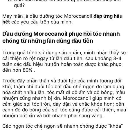
quả?
May mắn là dầu dưỡng tóc Moroccanoil
đáp ứng hầu
hết
các yêu cầu trên của mình.
Dầu dưỡng Moroccanoil phục hồi tóc nhanh
chóng từ những lần dùng đầu tiên
Trong quá trình sử dụng sản phẩm, mình nhận thấy sự
cải thiện rõ rệt ngay từ lần đầu tiên, sau khoảng 3-4
tuần các dấu hiệu hư tổn hoàn toàn được khắc phục
đến hơn 80% .
Trước đây phần thân và đuôi tóc của mình tương đối
khô, thậm chí đuôi tóc bắt đầu chẻ ngọn do lạm dụng
hóa chất nhiều lần, tóc mất đi độ ẩm và độ bóng, màu
nhuộm cũng nhanh bị xỉn. Moroccanoil giúp mình có
cảm giác sợi tóc tròn, dày dặn và chắc khỏe hơn; bên
cạnh đó độ bóng của sợi tóc cũng được cải thiện, màu
nhuộm bớt xỉn và bớt nhanh phai sang vàng.
Các ngọn tóc chẻ ngọn sẽ nhanh chóng được “khóa”