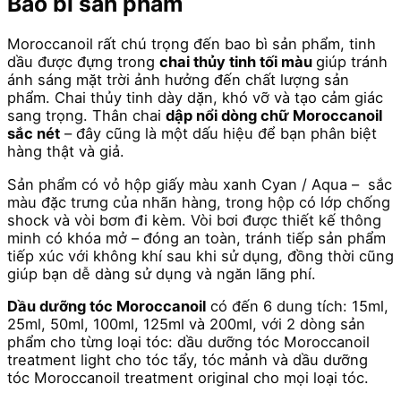
Bao bì sản phẩm
Moroccanoil rất chú trọng đến bao bì sản phẩm, tinh
dầu được đựng trong
chai thủy tinh tối màu
giúp tránh
ánh sáng mặt trời ảnh hưởng đến chất lượng sản
phẩm. Chai thủy tinh dày dặn, khó vỡ và tạo cảm giác
sang trọng. Thân chai
dập nổi dòng chữ Moroccanoil
sắc nét
– đây cũng là một dấu hiệu để bạn phân biệt
hàng thật và giả.
Sản phẩm có vỏ hộp giấy màu xanh Cyan / Aqua – sắc
màu đặc trưng của nhãn hàng, trong hộp có lớp chống
shock và vòi bơm đi kèm. Vòi bơi được thiết kế thông
minh có khóa mở – đóng an toàn, tránh tiếp sản phẩm
tiếp xúc với không khí sau khi sử dụng, đồng thời cũng
giúp bạn dễ dàng sử dụng và ngăn lãng phí.
Dầu dưỡng tóc Moroccanoil
có đến 6 dung tích: 15ml,
25ml, 50ml, 100ml, 125ml và 200ml, với 2 dòng sản
phẩm cho từng loại tóc: dầu dưỡng tóc Moroccanoil
treatment light cho tóc tẩy, tóc mảnh và dầu dưỡng
tóc Moroccanoil treatment original cho mọi loại tóc.