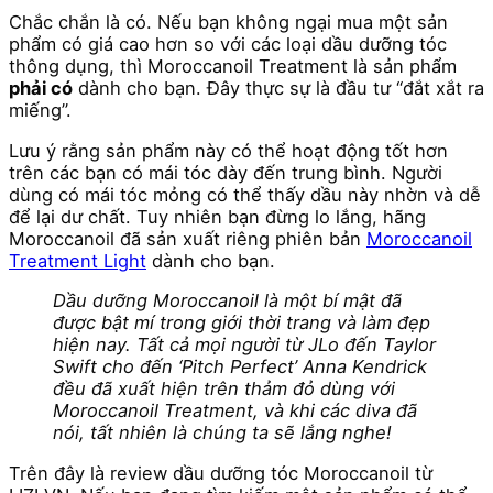
Chắc chắn là có. Nếu bạn không ngại mua một sản
phẩm có giá cao hơn so với các loại dầu dưỡng tóc
thông dụng, thì Moroccanoil Treatment là sản phẩm
phải có
dành cho bạn. Đây thực sự là đầu tư “đắt xắt ra
miếng”.
Lưu ý rằng sản phẩm này có thể hoạt động tốt hơn
trên các bạn có mái tóc dày đến trung bình. Người
dùng có mái tóc mỏng có thể thấy dầu này nhờn và dễ
để lại dư chất. Tuy nhiên bạn đừng lo lắng, hãng
Moroccanoil đã sản xuất riêng phiên bản
Moroccanoil
Treatment Light
dành cho bạn.
Dầu dưỡng Moroccanoil là một bí mật đã
được bật mí trong giới thời trang và làm đẹp
hiện nay. Tất cả mọi người từ JLo đến Taylor
Swift cho đến ‘Pitch Perfect’ Anna Kendrick
đều đã xuất hiện trên thảm đỏ dùng với
Moroccanoil Treatment, và khi các diva đã
nói, tất nhiên là chúng ta sẽ lắng nghe!
Trên đây là review dầu dưỡng tóc Moroccanoil từ