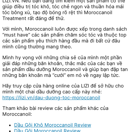
LIZI.VN. Nếu bạn đang tìm kiếm một sản phẩm có thể
giúp điều trị tóc khô, tóc chẻ ngọn và thuần hóa mái
tóc bông xù, tạo độ bóng rõ rệt thì Moroccanoil
Treatment rất đáng để thử.
Với mình, Moroccanoil luôn được xếp trong danh sách
“must have” các sản phẩm chăm sóc tóc và thuộc top
các sản phẩm yêu thích hàng đầu mà đi bất cứ đâu
mình cũng thường mang theo.
Mình hy vọng với những chia sẻ của mình một phần
giải đáp những băn khoăn, thắc mắc của các bạn về
sản phẩm dầu dưỡng Moroccanoil và giúp bạn đập tan
những băn khoăn mà “cưới” em nó về ngay lập tức.
Hãy truy cập cửa hàng online của LIZI để sở hữu cho
mình một chai dầu dưỡng cao cấp này nhé:
https://lizi.vn/dau-duong-toc-moroccanoil
Tham khảo bài review các sản phẩm khác của
Moroccanoil:
Dầu Gội Khô Moroccanoil Review
Dầu Gội Moroccanoil Review