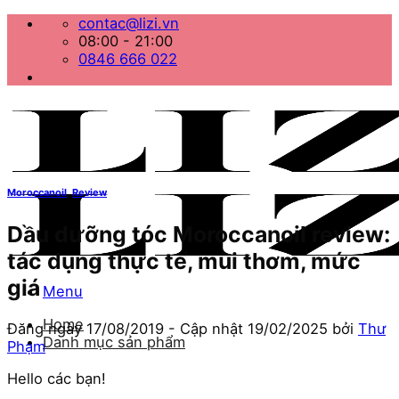
Bỏ
contac@lizi.vn
qua
08:00 - 21:00
nội
0846 666 022
dung
Moroccanoil
,
Review
Dầu dưỡng tóc Moroccanoil review:
tác dụng thực tế, mùi thơm, mức
giá
Menu
Home
Đăng ngày
17/08/2019
- Cập nhật
19/02/2025
bởi
Thư
Danh mục sản phẩm
Phạm
Hello các bạn!