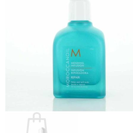
Number Three - 003
O - Z
Olaplex
Orzen
Sasaba
TIGI
Weilaiya
Siêu Sale cuối năm
Giới thiệu
Liên Hệ
Blog
Review
Tin sản phẩm
Kiến thức chăm sóc tóc
Tìm
kiếm: