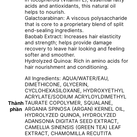
acids and antioxidants, this natural oil
helps to nourish.
Galactoarabinan: A viscous polysaccharide
that is core to a proprietary blend of split
end-sealing ingredients.
Baobab Extract: Increases hair elasticity
and strength; helps provide damage
recovery to leave hair looking and feeling
softer and smoother.
Hydrolyzed Quinoa: Rich in amino acids for
hair nourishment and conditioning.
All Ingredients: AQUA/WATER/EAU,
DIMETHICONE, GLYCERIN,
CYCLOHEXASILOXANE, HYDROXYETHYL
ACRYLATE/SODIUM ACRYLOYLDIMETHYL
TAURATE COPOLYMER, SQUALANE,
Thành
ARGANIA SPINOSA (ARGAN) KERNEL OIL,
phần
HYDROLYZED QUINOA, HYDROLYZED
ADANSONIA DIGITATA SEED EXTRACT,
CAMELLIA SINENSIS (GREEN TEA) LEAF
EXTRACT, CHAMOMILLA RECUTITA