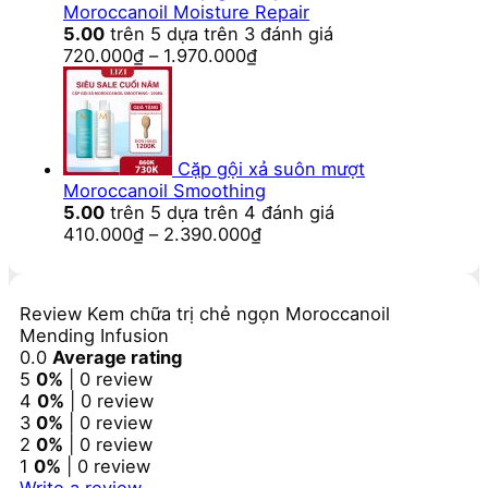
Moroccanoil Moisture Repair
5.00
trên 5 dựa trên
3
đánh giá
720.000
₫
–
1.970.000
₫
Cặp gội xả suôn mượt
Moroccanoil Smoothing
5.00
trên 5 dựa trên
4
đánh giá
410.000
₫
–
2.390.000
₫
Review Kem chữa trị chẻ ngọn Moroccanoil
Mending Infusion
0.0
Average rating
5
0%
| 0 review
4
0%
| 0 review
3
0%
| 0 review
2
0%
| 0 review
1
0%
| 0 review
Write a review