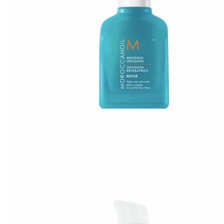
A-E
Biotin Collagen
CHI
Davines
Diva
Elgon
F - L
Goldwell
Karseell
Kevin.Murphy
Kerastase
L’Oréal Professionnel
M - N
Macadamia
Moroccanoil
Mydentity
Nashi