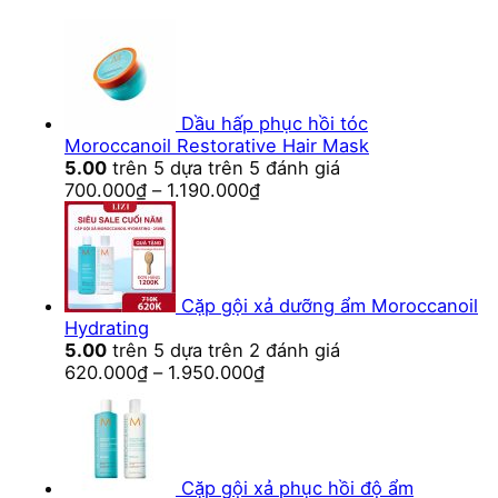
Dầu hấp phục hồi tóc
Moroccanoil Restorative Hair Mask
5.00
trên 5 dựa trên
5
đánh giá
700.000
₫
–
1.190.000
₫
Cặp gội xả dưỡng ẩm Moroccanoil
Hydrating
5.00
trên 5 dựa trên
2
đánh giá
620.000
₫
–
1.950.000
₫
Cặp gội xả phục hồi độ ẩm