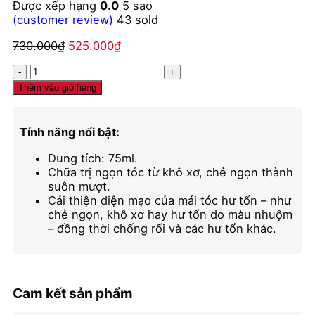
Được xếp hạng
0.0
5 sao
(customer review)
43
sold
Giá
Giá
730.000
₫
525.000
₫
gốc
hiện
Kem
là:
tại
chữa
730.000₫.
là:
Thêm vào giỏ hàng
trị
525.000₫.
chẻ
ngọn
Tính năng nổi bật:
Moroccanoil
Mending
Dung tích: 75ml.
Infusion
Chữa trị ngọn tóc từ khô xơ, chẻ ngọn thành
số
suôn mượt.
lượng
Cải thiện diện mạo của mái tóc hư tổn – như
chẻ ngọn, khô xơ hay hư tổn do màu nhuộm
– đồng thời chống rối và các hư tổn khác.
Cam kết sản phẩm