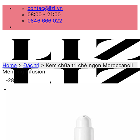
Bỏ
contac@lizi.vn
qua
08:00 - 21:00
nội
0846 666 022
dung
Home
>
Đặc trị
>
Kem chữa trị chẻ ngọn Moroccanoil
Mending Infusion
-28%
Menu
Home
Danh mục sản phẩm