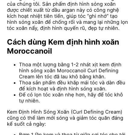
của chúng tôi. Sản phẩm định hình sóng xoăn
được chiết xuất từ dầu argan này có công nghệ
kích hoạt nhiệt tiên tiến, giúp tóc “ghi nhớ” tạo
hình sóng xoăn để chống rối và mang lại những lọn
tóc xoăn nẩy, định hình quyến rũ, đẹp tự nhiên.
Cách dùng Kem định hình xoăn
Moroccanoil
Thoa một lượng bằng 1-2 nhát xịt kem định
hình sóng xoăn Moroccanoil Curl Defining
Cream lên tóc đã lau khô bằng khăn.
Thoa sản phẩm đều khắp mái tóc và dàn đều
để kích hoạt và định hình sóng xoăn.
Để có lọn tóc xoăn nhẹ hơn, hãy để tóc khô
tự nhiên.
Kem Định Hình Sóng Xoăn (Curl Defining Cream)
cũng có thể làm mới sóng và giảm tóc quăn đáng
kể suốt cả ngày:
Bơm 1 lần kem và thoa từ giữa sợi tóc cho tới