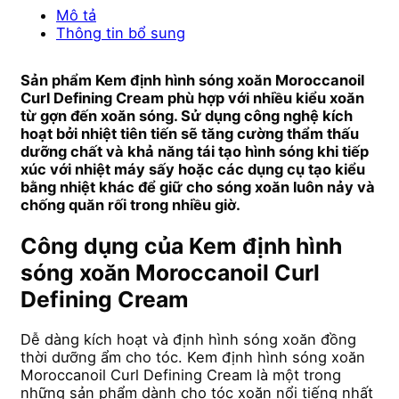
Mô tả
Thông tin bổ sung
Sản phẩm Kem định hình sóng xoăn Moroccanoil
Curl Defining Cream phù hợp với nhiều kiểu xoăn
từ gợn đến xoăn sóng. Sử dụng công nghệ kích
hoạt bởi nhiệt tiên tiến sẽ tăng cường thẩm thấu
dưỡng chất và khả năng tái tạo hình sóng khi tiếp
xúc với nhiệt máy sấy hoặc các dụng cụ tạo kiểu
bằng nhiệt khác để giữ cho sóng xoăn luôn nảy và
chống quăn rối trong nhiều giờ.
Công dụng của Kem định hình
sóng xoăn Moroccanoil Curl
Defining Cream
Dễ dàng kích hoạt và định hình sóng xoăn đồng
thời dưỡng ẩm cho tóc. Kem định hình sóng xoăn
Moroccanoil Curl Defining Cream là một trong
những sản phẩm dành cho tóc xoăn nổi tiếng nhất