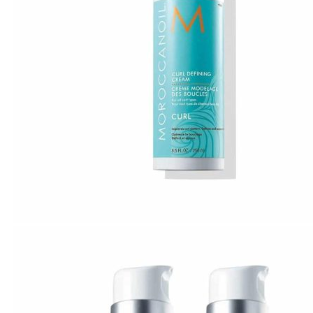
A-E
Biotin Collagen
CHI
Davines
Diva
Elgon
F - L
Goldwell
Karseell
Kevin.Murphy
Kerastase
L’Oréal Professionnel
M - N
Macadamia
Moroccanoil
Mydentity
Nashi