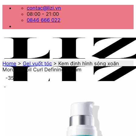
Bỏ
contac@lizi.vn
qua
08:00 - 21:00
nội
0846 666 022
dung
Home
>
Gel vuốt tóc
>
Kem định hình sóng xoăn
Moroccanoil Curl Defining Cream
-35%
Menu
Home
Danh mục sản phẩm