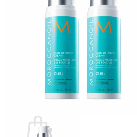
Number Three - 003
O - Z
Olaplex
Orzen
Sasaba
TIGI
Weilaiya
Siêu Sale cuối năm
Giới thiệu
Liên Hệ
Blog
Review
Tin sản phẩm
Kiến thức chăm sóc tóc
Tìm
kiếm: