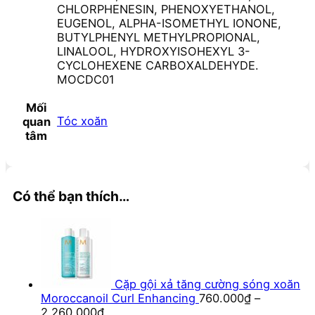
CHLORPHENESIN, PHENOXYETHANOL,
EUGENOL, ALPHA-ISOMETHYL IONONE,
BUTYLPHENYL METHYLPROPIONAL,
LINALOOL, HYDROXYISOHEXYL 3-
CYCLOHEXENE CARBOXALDEHYDE.
MOCDC01
Mối
Tóc xoăn
quan
tâm
Có thể bạn thích…
Cặp gội xả tăng cường sóng xoăn
Moroccanoil Curl Enhancing
760.000
₫
–
2.260.000
₫