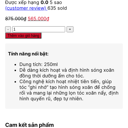
Được xếp hạng
0.0
5 sao
(customer review)
635
sold
Giá
Giá
875.000
₫
565.000
₫
gốc
hiện
Kem
là:
tại
định
875.000₫.
là:
Thêm vào giỏ hàng
hình
565.000₫.
sóng
xoăn
Tính năng nổi bật:
Moroccanoil
Curl
Dung tích: 250ml
Defining
Dễ dàng kích hoạt và định hình sóng xoăn
Cream
đồng thời dưỡng ẩm cho tóc.
số
Công nghệ kích hoạt nhiệt tiên tiến, giúp
lượng
tóc “ghi nhớ” tạo hình sóng xoăn để chống
rối và mang lại những lọn tóc xoăn nẩy, định
hình quyến rũ, đẹp tự nhiên.
Cam kết sản phẩm