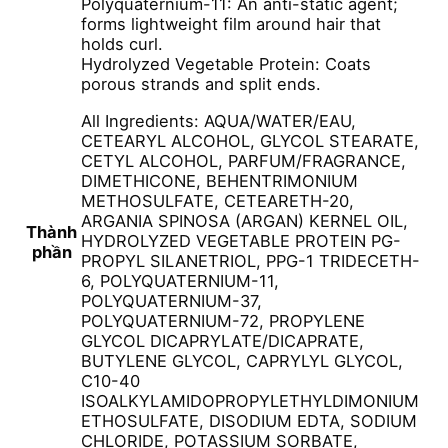
Polyquaternium-11: An anti-static agent;
forms lightweight film around hair that
holds curl.
Hydrolyzed Vegetable Protein: Coats
porous strands and split ends.
All Ingredients: AQUA/WATER/EAU,
CETEARYL ALCOHOL, GLYCOL STEARATE,
CETYL ALCOHOL, PARFUM/FRAGRANCE,
DIMETHICONE, BEHENTRIMONIUM
METHOSULFATE, CETEARETH-20,
ARGANIA SPINOSA (ARGAN) KERNEL OIL,
Thành
HYDROLYZED VEGETABLE PROTEIN PG-
phần
PROPYL SILANETRIOL, PPG-1 TRIDECETH-
6, POLYQUATERNIUM-11,
POLYQUATERNIUM-37,
POLYQUATERNIUM-72, PROPYLENE
GLYCOL DICAPRYLATE/DICAPRATE,
BUTYLENE GLYCOL, CAPRYLYL GLYCOL,
C10-40
ISOALKYLAMIDOPROPYLETHYLDIMONIUM
ETHOSULFATE, DISODIUM EDTA, SODIUM
CHLORIDE, POTASSIUM SORBATE,