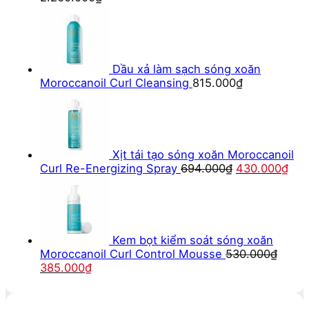
Dầu xả làm sạch sóng xoăn
Moroccanoil Curl Cleansing
815.000
₫
Xịt tái tạo sóng xoăn Moroccanoil
Giá
Giá
Curl Re-Energizing Spray
694.000
₫
430.000
₫
gốc
hiệ
là:
tại
694.000₫.
là:
430
Kem bọt kiểm soát sóng xoăn
Moroccanoil Curl Control Mousse
530.000
₫
Giá
Giá
385.000
₫
gốc
hiện
là:
tại
530.000₫.
là: