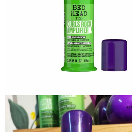
A-E
Biotin Collagen
CHI
Davines
Diva
Elgon
F - L
Goldwell
Karseell
Kevin.Murphy
Kerastase
L’Oréal Professionnel
M - N
Macadamia
Moroccanoil
Mydentity
Nashi