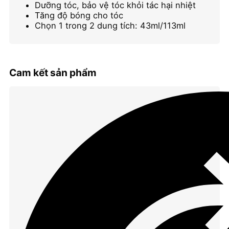
Head
Dưỡng tóc, bảo vệ tóc khỏi tác hại nhiệt
Curls
Tăng độ bóng cho tóc
Rock
Chọn 1 trong 2 dung tích: 43ml/113ml
Amplifier
số
lượng
Cam kết sản phẩm