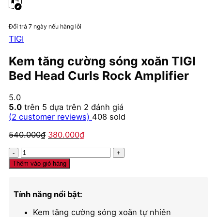
Đổi trả 7 ngày nếu hàng lỗi
TIGI
Kem tăng cường sóng xoăn TIGI
Bed Head Curls Rock Amplifier
5.0
5.0
trên 5 dựa trên
2
đánh giá
(
2
customer reviews)
408
sold
Giá
Giá
540.000
₫
380.000
₫
gốc
hiện
Kem
là:
tại
tăng
540.000₫.
là:
Thêm vào giỏ hàng
cường
380.000₫.
sóng
xoăn
Tính năng nổi bật:
TIGI
Bed
Kem tăng cường sóng xoăn tự nhiên