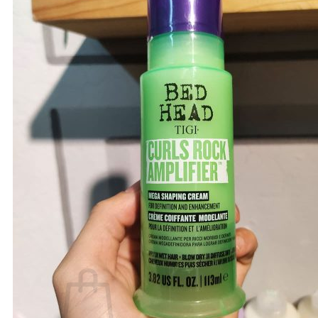
Number Three - 003
O - Z
Olaplex
Orzen
Sasaba
TIGI
Weilaiya
Siêu Sale cuối năm
Giới thiệu
Liên Hệ
Blog
Review
Tin sản phẩm
Kiến thức chăm sóc tóc
Tìm
kiếm: