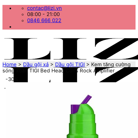
Bỏ
contac@lizi.vn
qua
08:00 - 21:00
nội
0846 666 022
dung
Home
>
Dầu gội xả
>
Dầu gội TIGI
>
Kem tăng cường
sóng xoăn TIGI Bed Head Curls Rock Amplifier
-30%
Menu
Home
Danh mục sản phẩm