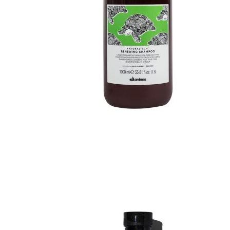
A-E
Biotin Collagen
CHI
Davines
Diva
Elgon
F - L
Goldwell
Karseell
Kevin.Murphy
Kerastase
L’Oréal Professionnel
M - N
Macadamia
Moroccanoil
Mydentity
Nashi
Number Three - 003