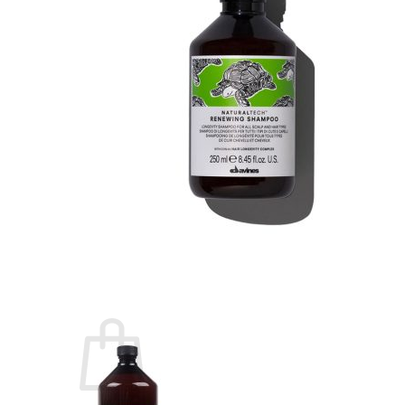
O - Z
Olaplex
Orzen
Sasaba
TIGI
Weilaiya
Siêu Sale cuối năm
Giới thiệu
Liên Hệ
Blog
Review
Tin sản phẩm
Kiến thức chăm sóc tóc
Tìm
kiếm: