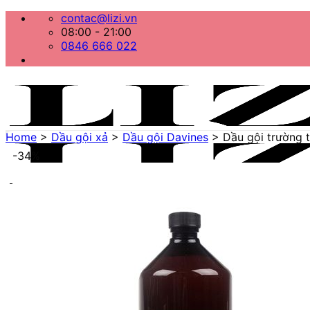
Bỏ
contac@lizi.vn
qua
08:00 - 21:00
nội
0846 666 022
dung
Home
>
Dầu gội xả
>
Dầu gội Davines
>
Dầu gội trường 
-34%
Menu
Home
Danh mục sản phẩm