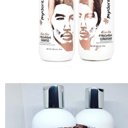
A-E
Biotin Collagen
CHI
Davines
Diva
Elgon
F - L
Goldwell
Karseell
Kevin.Murphy
Kerastase
L’Oréal Professionnel
M - N
Macadamia
Moroccanoil
Mydentity
Nashi
Number Three - 003