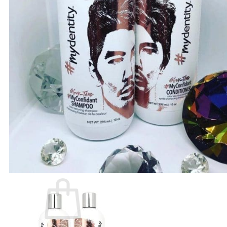
O - Z
Olaplex
Orzen
Sasaba
TIGI
Weilaiya
Siêu Sale cuối năm
Giới thiệu
Liên Hệ
Blog
Review
Tin sản phẩm
Kiến thức chăm sóc tóc
Tìm
kiếm: