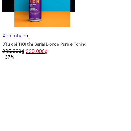
Xem nhanh
Dầu gội TIGI tím Serial Blonde Purple Toning
Giá
Giá
295.000
₫
220.000
₫
gốc
hiện
-37%
là:
tại
295.000₫.
là:
220.000₫.