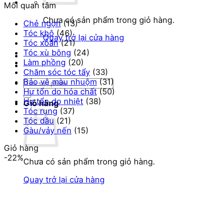
Mối quan tâm
Chưa có sản phẩm trong giỏ hàng.
Chẻ ngọn
(13)
Tóc khô
(46)
Quay trở lại cửa hàng
Tóc xoăn
(21)
Tóc xù bông
(24)
Làm phồng
(20)
Chăm sóc tóc tẩy
(33)
Bảo vệ màu nhuộm
(31)
Tìm
Hư tổn do hóa chất
(50)
kiếm:
Hư tổn do nhiệt
(38)
Giỏ hàng
Tóc rụng
(37)
Tóc dầu
(21)
Gàu/vảy nến
(15)
Giỏ hàng
-22%
Chưa có sản phẩm trong giỏ hàng.
Quay trở lại cửa hàng