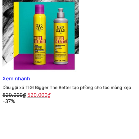
Xem nhanh
Dầu gội xả TIGI Bigger The Better tạo phồng cho tóc mỏng xẹp
Giá
Giá
820.000
₫
520.000
₫
gốc
hiện
-37%
là:
tại
820.000₫.
là:
520.000₫.