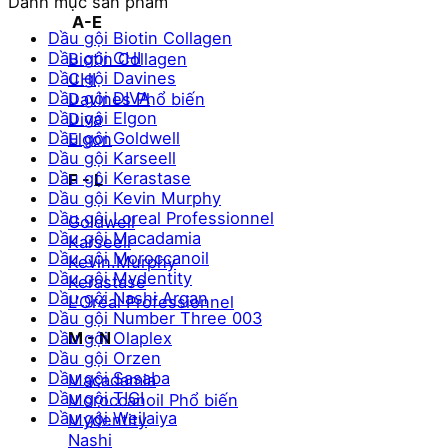
Danh mục sản phẩm
thiểu
đa
A-E
Dầu gội Biotin Collagen
Dầu gội CHI
Biotin Collagen
Dầu gội Davines
CHI
Dầu gội DIVA
Davines
Dầu gội Elgon
Diva
Dầu gội Goldwell
Elgon
Dầu gội Karseell
Dầu gội Kerastase
F - L
Dầu gội Kevin Murphy
Dầu gội Loreal Professionnel
Goldwell
Dầu gội Macadamia
Karseell
Dầu gội Moroccanoil
Kevin.Murphy
Dầu gội Mydentity
Kerastase
Dầu gội Nashi Argan
L’Oréal Professionnel
Dầu gội Number Three 003
Dầu gội Olaplex
M - N
Dầu gội Orzen
Dầu gội Sasaba
Macadamia
Dầu gội TIGI
Moroccanoil
Dầu gội Weilaiya
Mydentity
Nashi