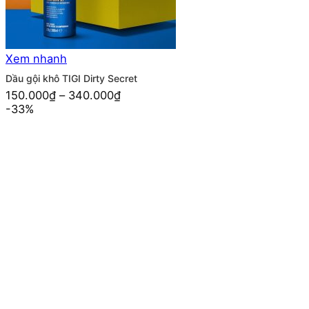
Xem nhanh
Dầu gội khô TIGI Dirty Secret
150.000
₫
–
340.000
₫
-33%