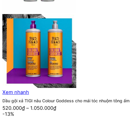
Xem nhanh
Dầu gội xả TIGI nâu Colour Goddess cho mái tóc nhuộm tông ấm
520.000
₫
–
1.050.000
₫
-13%