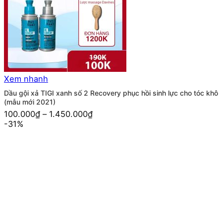
Xem nhanh
Dầu gội xả TIGI xanh số 2 Recovery phục hồi sinh lực cho tóc khô
(mẫu mới 2021)
100.000
₫
–
1.450.000
₫
-31%