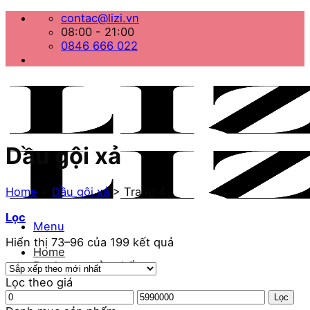
Bỏ
contac@lizi.vn
qua
08:00 - 21:00
nội
0846 666 022
dung
Dầu gội xả
Home
>
Dầu gội xả
>
Trang 4
Lọc
Menu
Hiển thị 73–96 của 199 kết quả
Home
Danh mục sản phẩm
Lọc theo giá
Giá
Giá
Lọc
tối
tối