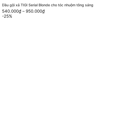
Dầu gội xả TIGI Serial Blonde cho tóc nhuộm tông sáng
540.000
₫
–
950.000
₫
-25%