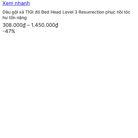
Xem nhanh
Dầu gội xả TIGI đỏ Bed Head Level 3 Resurrection phục hồi tóc
hư tổn nặng
308.000
₫
–
1.450.000
₫
-47%