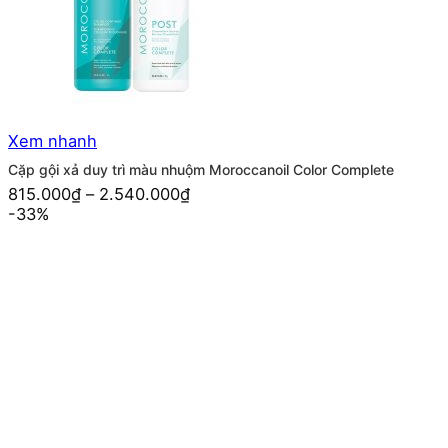
Xem nhanh
Cặp gội xả duy trì màu nhuộm Moroccanoil Color Complete
815.000
₫
–
2.540.000
₫
-33%