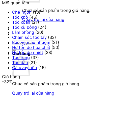
Mối quan tâm
Chưa có sản phẩm trong giỏ hàng.
Chẻ ngọn
(13)
Tóc khô
(46)
Quay trở lại cửa hàng
Tóc xoăn
(21)
Tóc xù bông
(24)
Làm phồng
(20)
Chăm sóc tóc tẩy
(33)
Bảo vệ màu nhuộm
(31)
Tìm
Hư tổn do hóa chất
(50)
kiếm:
Hư tổn do nhiệt
(38)
Giỏ hàng
Tóc rụng
(37)
Tóc dầu
(21)
Gàu/vảy nến
(15)
Giỏ hàng
-32%
Chưa có sản phẩm trong giỏ hàng.
Quay trở lại cửa hàng