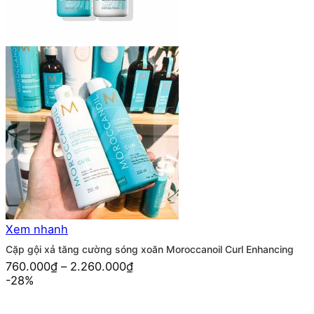
Xem nhanh
Cặp gội xả tăng cường sóng xoăn Moroccanoil Curl Enhancing
760.000
₫
–
2.260.000
₫
-28%