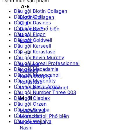
Danh mục sản phẩm
thiểu
đa
A-E
Dầu gội Biotin Collagen
Dầu gội CHI
Biotin Collagen
Dầu gội Davines
CHI
Dầu gội DIVA
Davines
Dầu gội Elgon
Diva
Dầu gội Goldwell
Elgon
Dầu gội Karseell
Dầu gội Kerastase
F - L
Dầu gội Kevin Murphy
Dầu gội Loreal Professionnel
Goldwell
Dầu gội Macadamia
Karseell
Dầu gội Moroccanoil
Kevin.Murphy
Dầu gội Mydentity
Kerastase
Dầu gội Nashi Argan
L’Oréal Professionnel
Dầu gội Number Three 003
Dầu gội Olaplex
M - N
Dầu gội Orzen
Dầu gội Sasaba
Macadamia
Dầu gội TIGI
Moroccanoil
Dầu gội Weilaiya
Mydentity
Nashi