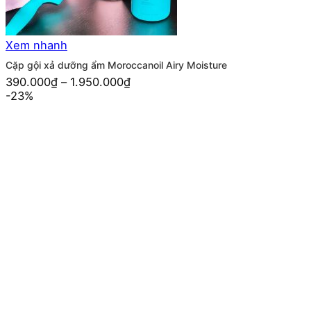
Xem nhanh
Cặp gội xả dưỡng ẩm Moroccanoil Airy Moisture
390.000
₫
–
1.950.000
₫
-23%