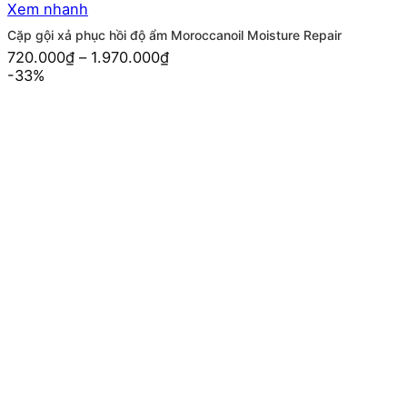
Xem nhanh
Cặp gội xả phục hồi độ ẩm Moroccanoil Moisture Repair
720.000
₫
–
1.970.000
₫
-33%