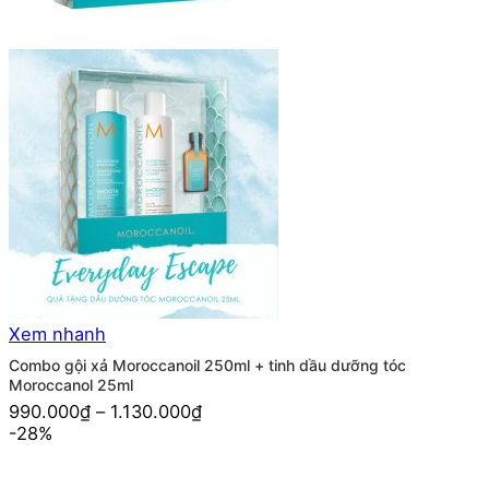
Xem nhanh
Combo gội xả Moroccanoil 250ml + tinh dầu dưỡng tóc
Moroccanol 25ml
990.000
₫
–
1.130.000
₫
-28%