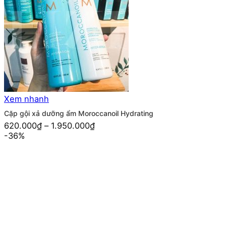
Xem nhanh
Cặp gội xả dưỡng ẩm Moroccanoil Hydrating
620.000
₫
–
1.950.000
₫
-36%