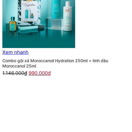
Xem nhanh
Combo gội xả Moroccanoil Hydration 250ml + tinh dầu
Moroccanol 25ml
Giá
Giá
1.146.000
₫
990.000
₫
gốc
hiện
là:
tại
1.146.000₫.
là:
990.000₫.