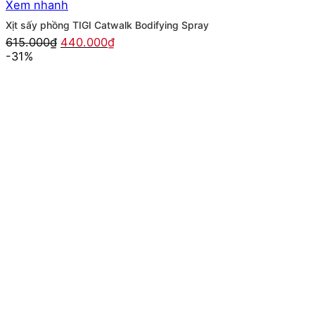
Xem nhanh
Xịt sấy phồng TIGI Catwalk Bodifying Spray
Giá
Giá
615.000
₫
440.000
₫
gốc
hiện
-31%
là:
tại
615.000₫.
là:
440.000₫.