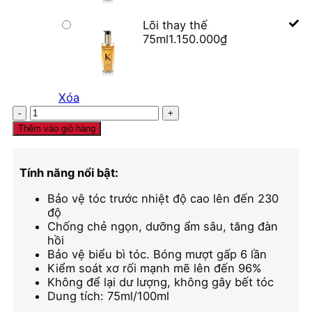
Lõi thay thế
75ml
1.150.000
₫
Xóa
Tinh
dầu
Thêm vào giỏ hàng
dưỡng
tóc
chắc
Tính năng nổi bật:
khỏe
Kerastase
Bảo vệ tóc trước nhiệt độ cao lên đến 230
Elixir
độ
Ultime
Chống chẻ ngọn, dưỡng ẩm sâu, tăng đàn
số
hồi
lượng
Bảo vệ biểu bì tóc. Bóng mượt gấp 6 lần
Kiểm soát xơ rối mạnh mẽ lên đến 96%
Không để lại dư lượng, không gây bết tóc
Dung tích: 75ml/100ml