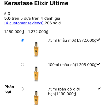
Kerastase Elixir Ultime
5.0
5.0
trên 5 dựa trên
4
đánh giá
(
4
customer reviews)
206
sold
1.150.000
₫
–
1.372.000
₫
75ml (mẫu mới)
1.372.000
₫
100ml (mẫu cũ)
1.205.000
₫
Phân
75ml (bản đỏ giới
loại
hạn)
1.190.000
₫