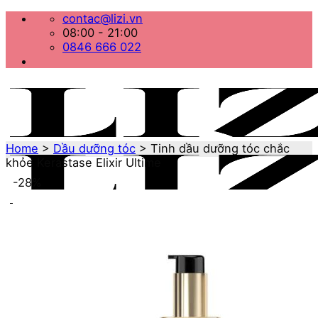
Bỏ
contac@lizi.vn
qua
08:00 - 21:00
nội
0846 666 022
dung
Home
>
Dầu dưỡng tóc
>
Tinh dầu dưỡng tóc chắc
khỏe Kerastase Elixir Ultime
-28%
Menu
Home
Danh mục sản phẩm