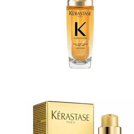
A-E
Biotin Collagen
CHI
Davines
Diva
Elgon
F - L
Goldwell
Karseell
Kevin.Murphy
Kerastase
L’Oréal Professionnel
M - N
Macadamia
Moroccanoil
Mydentity
Nashi