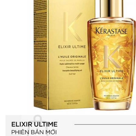
Number Three - 003
O - Z
Olaplex
Orzen
Sasaba
TIGI
Weilaiya
Siêu Sale cuối năm
Giới thiệu
Liên Hệ
Blog
Review
Tin sản phẩm
Kiến thức chăm sóc tóc
Tìm
kiếm: