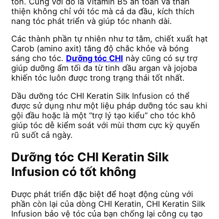
tổn. Cùng với đó là Vitamin B5 an toàn và thân
thiện không chỉ với tóc mà cả da đầu, kích thích
nang tóc phát triển và giúp tóc nhanh dài.
Các thành phần tự nhiên như tơ tằm, chiết xuất hạt
Carob (amino axit) tăng độ chắc khỏe và bóng
sáng cho tóc.
Dưỡng tóc CHI
này cũng có sự trợ
giúp dưỡng ẩm tối đa từ tinh dầu argan và jojoba
khiến tóc luôn được trong trạng thái tốt nhất.
Dầu dưỡng tóc CHI Keratin Silk Infusion có thể
được sử dụng như một liệu pháp dưỡng tóc sau khi
gội đầu hoặc là một “trợ lý tạo kiểu” cho tóc khô
giúp tóc dễ kiểm soát với mùi thơm cực kỳ quyến
rũ suốt cả ngày.
Dưỡng tóc CHI Keratin Silk
Infusion có tốt không
Được phát triển đặc biệt để hoạt động cùng với
phần còn lại của dòng CHI Keratin, CHI Keratin Silk
Infusion bảo vệ tóc của bạn chống lại công cụ tạo