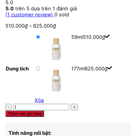
5.0
5.0
trên 5 dựa trên
1
đánh giá
(
1
customer review)
0
sold
510.000
₫
–
825.000
₫
59ml
510.000
₫
Dung tích
177ml
825.000
₫
Xóa
Dầu
dưỡng
Thêm vào giỏ hàng
tóc
CHI
Keratin
Tính năng nổi bật: