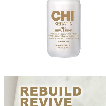
A-E
Biotin Collagen
CHI
Davines
Diva
Elgon
F - L
Goldwell
Karseell
Kevin.Murphy
Kerastase
L’Oréal Professionnel
M - N
Macadamia
Moroccanoil
Mydentity
Nashi