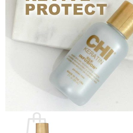
Number Three - 003
O - Z
Olaplex
Orzen
Sasaba
TIGI
Weilaiya
Siêu Sale cuối năm
Giới thiệu
Liên Hệ
Blog
Review
Tin sản phẩm
Kiến thức chăm sóc tóc
Tìm
kiếm: