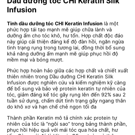
Dầu dưỡng tóc CHI Keratin Silk
Infusion
Tinh dầu dưỡng tóc CHI Keratin Infusion
là một
phức hợp tái tạo mạnh mẽ giúp chữa lành và
dưỡng ẩm cho tóc khô, hư tổn. Hợp chất độc đáo
này giúp cải thiện đáng kể độ đàn hồi, ngăn ngừa
tình trạng rụng trong tương lai, đồng thời bổ sung
khả năng dưỡng ẩm mạnh mẽ giúp phục hồi độ
mềm mại và bóng mượt.
Phức hợp hoàn hảo giữa các hợp chất và chiết xuất
thiên nhiên trong Dầu dưỡng CHI Keratin Silk
Infusion được nghiên cứu và kiểm nghiệm kỹ càng
để bổ sung và bảo vệ protein keratin tự nhiên của
tóc, giảm đáng kể tóc gãy rụng lên đến 92% sau 2
tuần sử dụng, chấm dứt tình trạng gãy ngang thân
do khô xơ và hạn chế chẻ ngọn tối đa
Thành phần Keratin mô tả chính xác protein tự
nhiên của tóc là “ngôi sao” trong bảng thành phần,
phục hồi hiệu quả với mái tóc qua hóa chất, hư