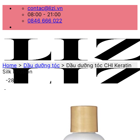
Bỏ
contac@lizi.vn
qua
08:00 - 21:00
nội
0846 666 022
dung
Home
>
Dầu dưỡng tóc
>
Dầu dưỡng tóc CHI Keratin
Silk Infusion
-28%
Menu
Home
Danh mục sản phẩm