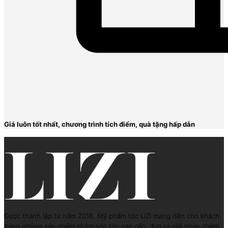
Giá luôn tốt nhất, chương trình tích điểm, quà tặng hấp dẫn
Được thành lập từ năm 2018, Mỹ phẩm tóc LiZi mang đến cho khách
hàng những sản phẩm chăm sóc tóc cao cấp, đưa ra giải pháp chăm