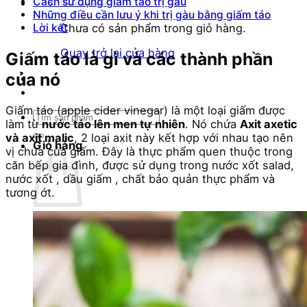
Cách sử dụng giấm táo trị gàu
Những điều cần lưu ý khi trị gàu bằng giấm táo
Chưa có sản phẩm trong giỏ hàng.
Lời kết
Quay trở lại cửa hàng
Giấm táo là gì và các thành phần
của nó
Giấm táo (apple cider vinegar) là một loại giấm được
Tìm
làm từ
nước táo lên men tự nhiên
. Nó chứa
Axit axetic
kiếm:
và axit malic
, 2 loại axit này kết hợp với nhau tạo nên
Giỏ hàng
vị chua của giấm. Đây là thực phẩm quen thuộc trong
căn bếp gia đình, được sử dụng trong nước xốt salad,
nước xốt , dầu giấm , chất bảo quản thực phẩm và
tương ớt.
Chưa có sản phẩm trong giỏ hàng.
Quay trở lại cửa hàng