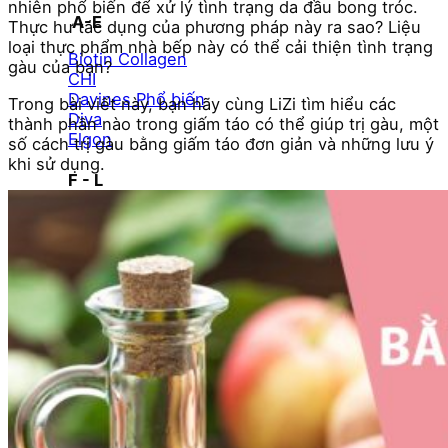
nhiên phổ biến để xử lý tình trạng da đầu bong tróc.
A-E
Thực hư tác dụng của phương pháp này ra sao? Liệu
loại thực phẩm nhà bếp này có thể cải thiện tình trạng
Biotin Collagen
gàu của bạn?
CHI
Davines
Trong bài viết này, bạn hãy cùng LiZi tìm hiểu các
Diva
thành phần nào trong giấm táo có thể giúp trị gàu, một
Elgon
số cách trị gàu bằng giấm táo đơn giản và những lưu ý
khi sử dụng.
F - L
Goldwell
Karseell
Kevin.Murphy
Kerastase
L’Oréal Professionnel
M - N
Macadamia
Moroccanoil
Mydentity
Nashi