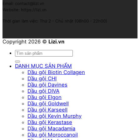
Email: contact@lizi.vn
Website: https://lizi.vn
Thời gian làm việc: Thứ 2 - Chủ nhật (08h00 - 22h00)
Copyright 2026 ©
Lizi.vn
Tìm
kiếm:
DANH MỤC SẢN PHẨM
Dầu gội Biotin Collagen
Dầu gội CHI
Dầu gội Davines
Dầu gội DIVA
Dầu gội Elgon
Dầu gội Goldwell
Dầu gội Karseell
Dầu gội Kevin Murphy
Dầu gội Kerastase
Dầu gội Macadamia
Dầu gội Moroccanoil