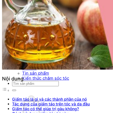
Number Three - 003
O - Z
Olaplex
Orzen
Sasaba
TIGI
Weilaiya
Siêu Sale cuối năm
Giới thiệu
Liên Hệ
Blog
Review
Tin sản phẩm
Kiến thức chăm sóc tóc
Nội dung
Tìm
kiếm:
Giấm táo là gì và các thành phần của nó
Tác dụng của giấm táo trên tóc và da đầu
Giấm táo có thể giúp trị gàu không?