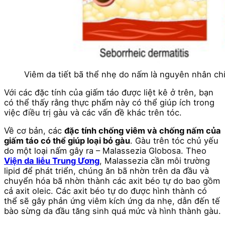
Viêm da tiết bã thể nhẹ do nấm là nguyên nhân ch
Với các đặc tính của giấm táo được liệt kê ở trên, bạn
có thể thấy rằng thực phẩm này có thể giúp ích trong
việc điều trị gàu và các vấn đề khác trên tóc.
Về cơ bản, các
đặc tính chống viêm và chống nấm của
giấm táo có thể giúp loại bỏ gàu
. Gàu trên tóc chủ yếu
do một loại nấm gây ra – Malassezia Globosa. Theo
Viện da liễu Trung Ương
, Malassezia cần môi trường
lipid để phát triển, chúng ăn bã nhờn trên da đầu và
chuyển hóa bã nhờn thành các axit béo tự do bao gồm
cả axit oleic. Các axit béo tự do được hình thành có
thể sẽ gây phản ứng viêm kích ứng da nhẹ, dẫn đến tế
bào sừng da đầu tăng sinh quá mức và hình thành gàu.