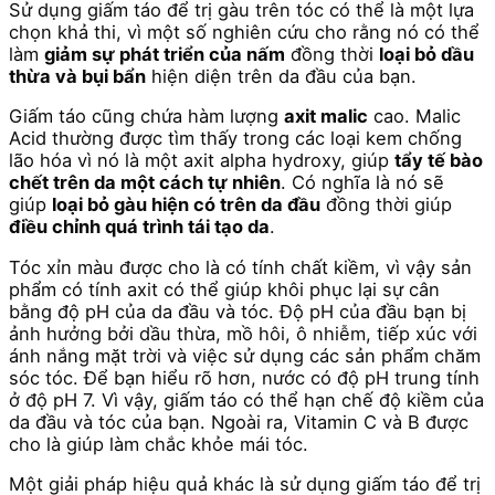
Sử dụng giấm táo để trị gàu trên tóc có thể là một lựa
chọn khả thi, vì một số nghiên cứu cho rằng nó có thể
làm
giảm sự phát triển của nấm
đồng thời
loại bỏ dầu
thừa và bụi bẩn
hiện diện trên da đầu của bạn.
Giấm táo cũng chứa hàm lượng
axit malic
cao. Malic
Acid thường được tìm thấy trong các loại kem chống
lão hóa vì nó là một axit alpha hydroxy, giúp
tẩy tế bào
chết trên da một cách tự nhiên
. Có nghĩa là nó sẽ
giúp
loại bỏ gàu hiện có trên da đầu
đồng thời giúp
điều chỉnh quá trình tái tạo da
.
Tóc xỉn màu được cho là có tính chất kiềm, vì vậy sản
phẩm có tính axit có thể giúp khôi phục lại sự cân
bằng độ pH của da đầu và tóc. Độ pH của đầu bạn bị
ảnh hưởng bởi dầu thừa, mồ hôi, ô nhiễm, tiếp xúc với
ánh nắng mặt trời và việc sử dụng các sản phẩm chăm
sóc tóc. Để bạn hiểu rõ hơn, nước có độ pH trung tính
ở độ pH 7. Vì vậy, giấm táo có thể hạn chế độ kiềm của
da đầu và tóc của bạn. Ngoài ra, Vitamin C và B được
cho là giúp làm chắc khỏe mái tóc.
Một giải pháp hiệu quả khác là sử dụng giấm táo để trị