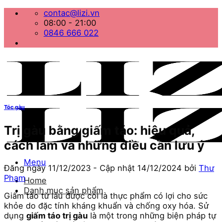
Bỏ
contac@lizi.vn
qua
08:00 - 21:00
nội
0846 666 022
dung
Tóc gàu
Trị gàu bằng giấm táo: hiệu quả,
cách làm và những điều cần lưu ý
Menu
Đăng ngày
11/12/2023
- Cập nhật
14/12/2024
bởi
Thư
Phạm
Home
Danh mục sản phẩm
Giấm táo từ lâu được coi là thực phẩm có lợi cho sức
khỏe do đặc tính kháng khuẩn và chống oxy hóa. Sử
dụng
giấm táo trị gàu
là một trong những biện pháp tự