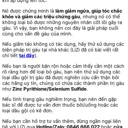
khi áp dụng lên tóc.
Nó được chứng minh là
làm giảm ngứa, giúp tóc chắc
khỏe và giảm các triệu chứng gàu
, nhưng nó có thể
không loại bỏ được những nguyên nhân cốt lõi gây ra
gàu. Vì vậy, bạn không nên coi đây là giải pháp cuối
cùng cho vấn đề gàu của mình.
Nếu giấm táo không có tác dụng, hãy thử sử dụng các
biện pháp trị gàu tại nhà khác (LiZi đã có bài viết rất
chi tiết
tại đây
).
Nếu bạn là người bận rộn hoặc cảm thấy cần một cách
rõ ràng hơn để loại bỏ gàu, bạn nên thử sử dụng các
loại dầu gội trị gàu đã được nghiên cứu cẩn thận bởi
các hãng uy tín, chúng có chứa các thành phần trị gàu
như
Zinc Pyrithione/Selenium Sulfide
.
Nếu tình trạng gàu nghiêm trọng, bạn nên đến gặp
bác sĩ để được tư vấn đơn thuốc bôi/uống hoặc các
loại dầu gội có kê đơn.
Nếu bạn cần hỗ trợ tư vấn thêm, đừng ngần ngại liên
hệ với LiZi qua
Hotline/Zalo: 0846 666 022
hoặc
cửa