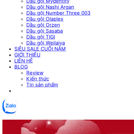
Dầu gội Mydentity
Dầu gội Nashi Argan
Dầu gội Number Three 003
Dầu gội Olaplex
Dầu gội Orzen
Dầu gội Sasaba
Dầu gội TIGI
Dầu gội Weilaiya
SIÊU SALE CUỐI NĂM
GIỚI THIỆU
LIÊN HỆ
BLOG
Review
Kiến thức
Tin sản phẩm