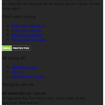
sóc riêng biệt cho từng mái tóc với chuyên gia kinh nghiệm 10 năm
trong ngành.
Chính sách chung
Chính sách mua hàng
Chính sách bảo mật
Điều khoản sử dụng
Chương trình tích điểm
Về chúng tôi
Giới thiệu về LIZI
Liên hệ
Đánh giá khách hàng
Thông tin liên hệ:
MỸ PHẨM TÓC LiZi – LiZi.VN
55 Ngụy Như Kon Tum, Nhân Chính, Thanh Xuân, Hà Nội
Điện thoại: 0846 666 022