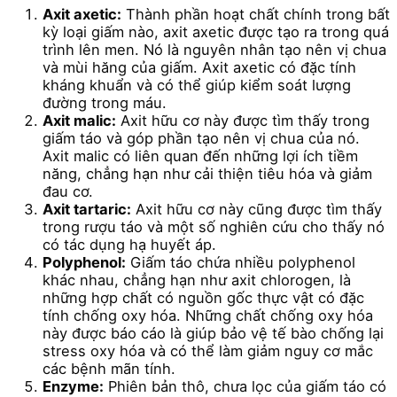
Axit axetic:
Thành phần hoạt chất chính trong bất
kỳ loại giấm nào, axit axetic được tạo ra trong quá
trình lên men. Nó là nguyên nhân tạo nên vị chua
và mùi hăng của giấm. Axit axetic có đặc tính
kháng khuẩn và có thể giúp kiểm soát lượng
đường trong máu.
Axit malic:
Axit hữu cơ này được tìm thấy trong
giấm táo và góp phần tạo nên vị chua của nó.
Axit malic có liên quan đến những lợi ích tiềm
năng, chẳng hạn như cải thiện tiêu hóa và giảm
đau cơ.
Axit tartaric:
Axit hữu cơ này cũng được tìm thấy
trong rượu táo và một số nghiên cứu cho thấy nó
có tác dụng hạ huyết áp.
Polyphenol:
Giấm táo chứa nhiều polyphenol
khác nhau, chẳng hạn như axit chlorogen, là
những hợp chất có nguồn gốc thực vật có đặc
tính chống oxy hóa. Những chất chống oxy hóa
này được báo cáo là giúp bảo vệ tế bào chống lại
stress oxy hóa và có thể làm giảm nguy cơ mắc
các bệnh mãn tính.
Enzyme:
Phiên bản thô, chưa lọc của giấm táo có