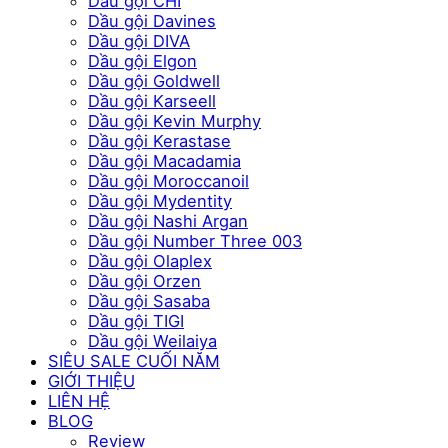
Dầu gội CHI
Dầu gội Davines
Dầu gội DIVA
Dầu gội Elgon
Dầu gội Goldwell
Dầu gội Karseell
Dầu gội Kevin Murphy
Dầu gội Kerastase
Dầu gội Macadamia
Dầu gội Moroccanoil
Dầu gội Mydentity
Dầu gội Nashi Argan
Dầu gội Number Three 003
Dầu gội Olaplex
Dầu gội Orzen
Dầu gội Sasaba
Dầu gội TIGI
Dầu gội Weilaiya
SIÊU SALE CUỐI NĂM
GIỚI THIỆU
LIÊN HỆ
BLOG
Review