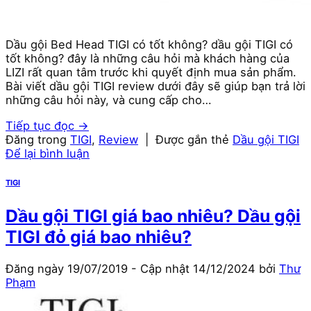
Dầu gội Bed Head TIGI có tốt không? dầu gội TIGI có
tốt không? đây là những câu hỏi mà khách hàng của
LIZI rất quan tâm trước khi quyết định mua sản phẩm.
Bài viết dầu gội TIGI review dưới đây sẽ giúp bạn trả lời
những câu hỏi này, và cung cấp cho…
Tiếp tục đọc
→
Đăng trong
TIGI
,
Review
|
Được gắn thẻ
Dầu gội TIGI
Để lại bình luận
TIGI
Dầu gội TIGI giá bao nhiêu? Dầu gội
TIGI đỏ giá bao nhiêu?
Đăng ngày
19/07/2019
- Cập nhật
14/12/2024
bởi
Thư
Phạm