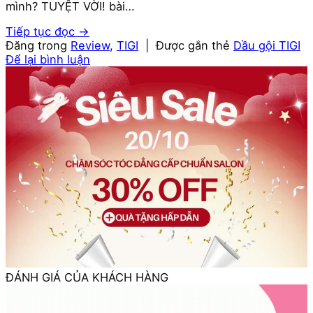
mình? TUYỆT VỜI! bài…
Tiếp tục đọc
→
Đăng trong
Review
,
TIGI
|
Được gắn thẻ
Dầu gội TIGI
Để lại bình luận
ĐÁNH GIÁ CỦA KHÁCH HÀNG