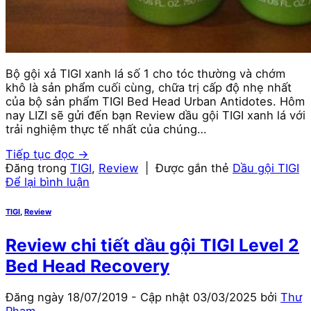
Bộ gội xả TIGI xanh lá số 1 cho tóc thường và chớm
khô là sản phẩm cuối cùng, chữa trị cấp độ nhẹ nhất
của bộ sản phẩm TIGI Bed Head Urban Antidotes. Hôm
nay LIZI sẽ gửi đến bạn Review dầu gội TIGI xanh lá với
trải nghiệm thực tế nhất của chúng…
Tiếp tục đọc
→
Đăng trong
TIGI
,
Review
|
Được gắn thẻ
Dầu gội TIGI
Để lại bình luận
TIGI
,
Review
Review chi tiết dầu gội TIGI Level 2
Bed Head Recovery
Đăng ngày
18/07/2019
- Cập nhật
03/03/2025
bởi
Thư