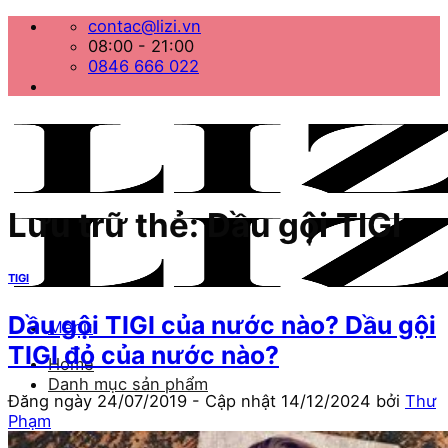
Bỏ
contac@lizi.vn
qua
08:00 - 21:00
nội
0846 666 022
dung
Lưu trữ thẻ:
Dầu gội TIGI
TIGI
Dầu gội TIGI của nước nào? Dầu gội
Menu
TIGI đỏ của nước nào?
Home
Danh mục sản phẩm
Đăng ngày
24/07/2019
- Cập nhật
14/12/2024
bởi
Thư
Phạm