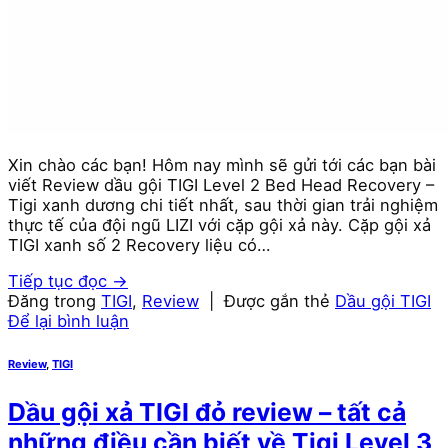
Xin chào các bạn! Hôm nay mình sẽ gửi tới các bạn bài
viết Review dầu gội TIGI Level 2 Bed Head Recovery –
Tigi xanh dương chi tiết nhất, sau thời gian trải nghiệm
thực tế của đội ngũ LIZI với cặp gội xả này. Cặp gội xả
TIGI xanh số 2 Recovery liệu có…
Tiếp tục đọc
→
Đăng trong
TIGI
,
Review
|
Được gắn thẻ
Dầu gội TIGI
Để lại bình luận
Review
,
TIGI
Dầu gội xả TIGI đỏ review – tất cả
những điều cần biết về Tigi Level 3