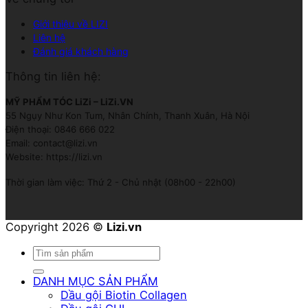
Giới thiệu về LIZI
Liên hệ
Đánh giá khách hàng
Thông tin liên hệ:
MỸ PHẨM TÓC LiZi – LiZi.VN
55 Ngụy Như Kon Tum, Nhân Chính, Thanh Xuân, Hà Nội
Điện thoại: 0846 666 022
Email: contact@lizi.vn
Website: https://lizi.vn
Thời gian làm việc: Thứ 2 - Chủ nhật (08h00 - 22h00)
Copyright 2026 ©
Lizi.vn
Tìm
kiếm:
DANH MỤC SẢN PHẨM
Dầu gội Biotin Collagen