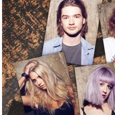
A-E
Biotin Collagen
CHI
Davines
Diva
Elgon
F - L
Goldwell
Karseell
Kevin.Murphy
Kerastase
L’Oréal Professionnel
M - N
Macadamia
Moroccanoil
Mydentity
Nashi