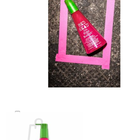
Number Three - 003
O - Z
Olaplex
Orzen
Sasaba
TIGI
Weilaiya
Siêu Sale cuối năm
Giới thiệu
Liên Hệ
Blog
Review
Tin sản phẩm
Kiến thức chăm sóc tóc
Tìm
kiếm: