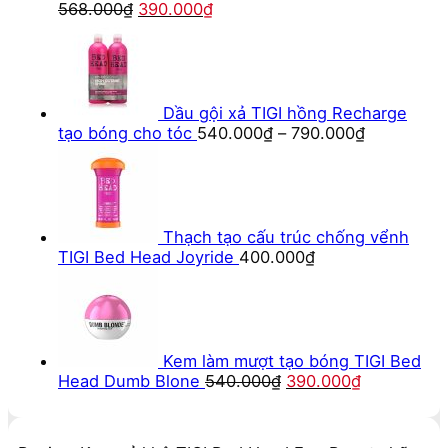
Giá
Giá
568.000
₫
390.000
₫
gốc
hiện
là:
tại
568.000₫.
là:
390.000₫.
Dầu gội xả TIGI hồng Recharge
tạo bóng cho tóc
540.000
₫
–
790.000
₫
Thạch tạo cấu trúc chống vểnh
TIGI Bed Head Joyride
400.000
₫
Kem làm mượt tạo bóng TIGI Bed
Giá
Giá
Head Dumb Blone
540.000
₫
390.000
₫
gốc
hiện
là:
tại
540.000₫.
là: