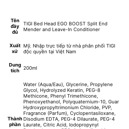
Tên
TIGI Bed Head EGO BOOST Split End
đầy
Mender and Leave-In Conditioner
đủ
Xuất
Mỹ. Nhập trực tiếp từ nhà phân phối TIGI
xứ
độc quyền tại Việt Nam
Dung
200ml
tích
Water (Aqua/Eau), Glycerine, Propylene
Glycol, Hydrolyzed Keratin, PEG-8
Methicone, Phenyl Trimethicone,
Phenoxyethanol, Polyquaternium-10, Guar
Hydroxypropyltrimonium Chloride, PVP,
Fragrance (Parfum), Cyclopentasiloxane,
Thành
Disodium EDTA, PEG-4 Dilaurate, PEG-4
phần
Laurate, Citric Acid, Iodopropynyl