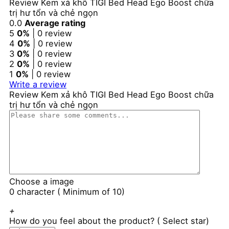
Review Kem xả khô TIGI Bed Head Ego Boost chữa
390.000₫.
trị hư tổn và chẻ ngọn
0.0
Average rating
5
0%
| 0 review
4
0%
| 0 review
3
0%
| 0 review
2
0%
| 0 review
1
0%
| 0 review
Write a review
Review Kem xả khô TIGI Bed Head Ego Boost chữa
trị hư tổn và chẻ ngọn
Choose a image
0 character ( Minimum of 10)
+
How do you feel about the product? ( Select star)