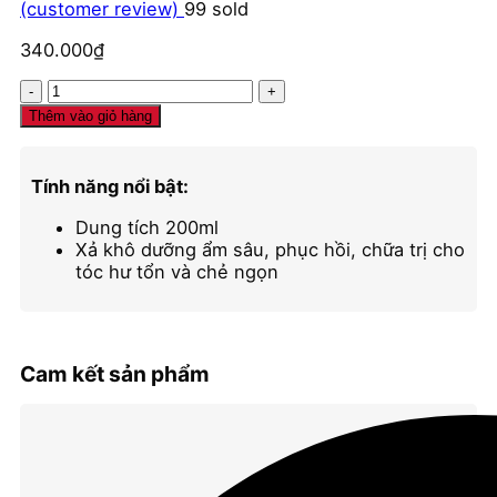
(customer review)
99
sold
340.000
₫
Kem
xả
Thêm vào giỏ hàng
khô
TIGI
Bed
Tính năng nổi bật:
Head
Ego
Dung tích 200ml
Boost
Xả khô dưỡng ẩm sâu, phục hồi, chữa trị cho
chữa
tóc hư tổn và chẻ ngọn
trị
hư
tổn
và
Cam kết sản phẩm
chẻ
ngọn
số
lượng