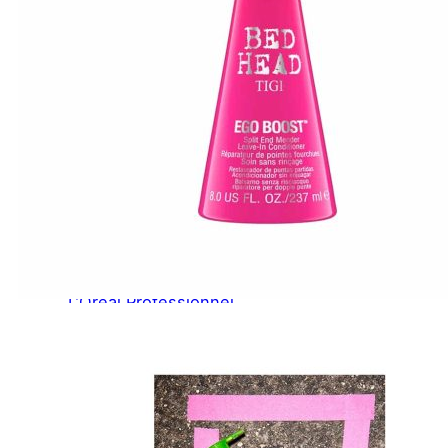
A-E
Biotin Collagen
CHI
Davines
Diva
Elgon
F - L
Goldwell
Karseell
Kevin.Murphy
Kerastase
L’Oréal Professionnel
M - N
Macadamia
Moroccanoil
Mydentity
Nashi