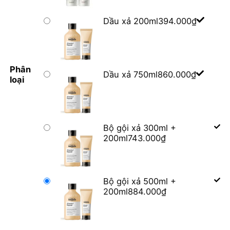
Dầu xả 200ml
394.000
₫
Phân
Dầu xả 750ml
860.000
₫
loại
Bộ gội xả 300ml +
200ml
743.000
₫
Bộ gội xả 500ml +
200ml
884.000
₫