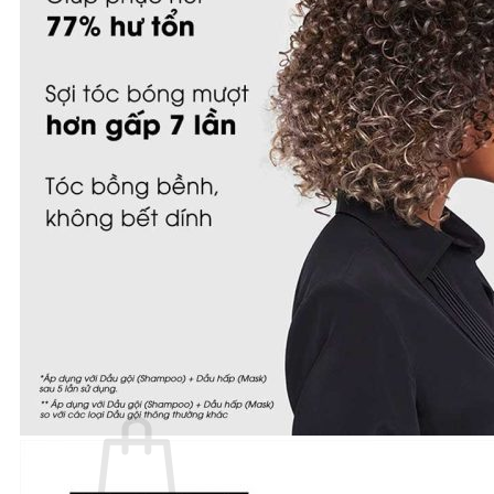
Number Three - 003
O - Z
Olaplex
Orzen
Sasaba
TIGI
Weilaiya
Siêu Sale cuối năm
Giới thiệu
Liên Hệ
Blog
Review
Tin sản phẩm
Kiến thức chăm sóc tóc
Tìm
kiếm: