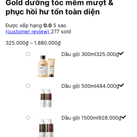
Gold dưỡng tóc mềm mượt &
phục hồi hư tổn toàn diện
Được xếp hạng
0.0
5 sao
(customer review)
277
sold
325.000
₫
–
1.880.000
₫
Dầu gội 300ml
325.000
₫
Dầu gội 500ml
484.000
₫
Dầu gội 1500ml
928.000
₫