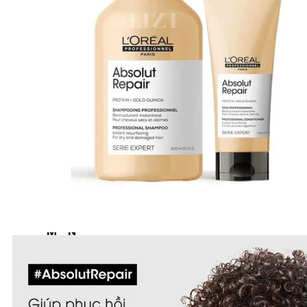
A-E
Biotin Collagen
CHI
Davines
Diva
Elgon
F - L
Goldwell
Karseell
Kevin.Murphy
Kerastase
L’Oréal Professionnel
M - N
Macadamia
Moroccanoil
Mydentity
Nashi