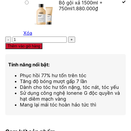
Bộ gội xả 1500ml +
750ml
1.880.000
₫
Xóa
Dầu
gội
Thêm vào giỏ hàng
xả
L'Oréal
Absolut
Tính năng nổi bật:
Repair
Gold
Phục hồi 77% hư tổn trên tóc
dưỡng
Tăng độ bóng mượt gấp 7 lần
tóc
Dành cho tóc hư tổn nặng, tóc nát, tóc yếu
mềm
Sử dụng công nghệ Ionene G độc quyền và
mượt
hạt diêm mạch vàng
&
Mang lại mái tóc hoàn hảo tức thì
phục
hồi
hư
tổn