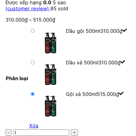
Được xếp hạng
0.0
5 sao
(customer review)
85
sold
310.000
₫
–
515.000
₫
Dầu gội 500ml
310.000
₫
Dầu xả 500ml
310.000
₫
Phân loại
Gội xả 500ml
515.000
₫
Xóa
Dầu