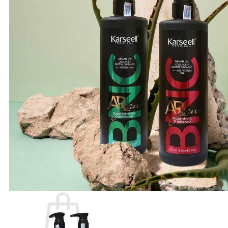
Number Three - 003
O - Z
Olaplex
Orzen
Sasaba
TIGI
Weilaiya
Siêu Sale cuối năm
Giới thiệu
Liên Hệ
Blog
Review
Tin sản phẩm
Kiến thức chăm sóc tóc
Tìm
kiếm: