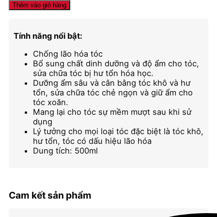
gội
Thêm vào giỏ hàng
xả
Karseell
BNC
Tính năng nổi bật:
Argan
phục
Chống lão hóa tóc
hồi
Bổ sung chất dinh dưỡng và độ ẩm cho tóc,
giữ
sửa chữa tóc bị hư tổn hóa học.
màu,
Dưỡng ẩm sâu và cân bằng tóc khô và hư
chống
tổn, sửa chữa tóc chẻ ngọn và giữ ẩm cho
lão
tóc xoăn.
hóa
Mang lại cho tóc sự mềm mượt sau khi sử
số
dụng
lượng
Lý tưởng cho mọi loại tóc đặc biệt là tóc khô,
hư tổn, tóc có dấu hiệu lão hóa
Dung tích: 500ml
Cam kết sản phẩm