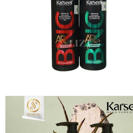
A-E
Biotin Collagen
CHI
Davines
Diva
Elgon
F - L
Goldwell
Karseell
Kevin.Murphy
Kerastase
L’Oréal Professionnel
M - N
Macadamia
Moroccanoil
Mydentity
Nashi