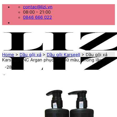
Bỏ
contac@lizi.vn
qua
08:00 - 21:00
nội
0846 666 022
dung
Home
>
Dầu gội xả
>
Dầu gội Karseell
>
Dầu gội xả
Karseell BNC Argan phục hồi giữ màu, chống lão hóa
-28%
Menu
Home
Danh mục sản phẩm