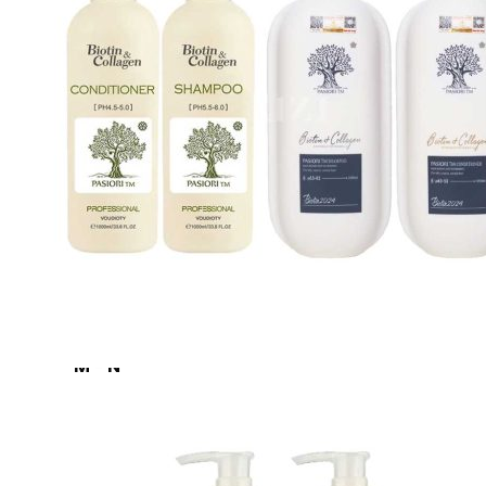
A-E
Biotin Collagen
CHI
Davines
Diva
Elgon
F - L
Goldwell
Karseell
Kevin.Murphy
Kerastase
L’Oréal Professionnel
M - N
Macadamia
Moroccanoil
Mydentity
Nashi