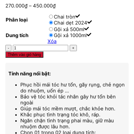
270.000
₫
–
450.000
₫
Chai tròn
Phân loại
Chai dẹt 2024
Gội xả 500ml
Dung tích
Gội xả 1000ml
Xóa
Dầu
gội
Thêm vào giỏ hàng
xả
Biotin
Collagen
Tính năng nổi bật:
Voudioty
trắng
Phục hồi mái tóc hư tổn, gãy rụng, chẻ ngọn
phục
do nhuộm, uốn ép …
hồi
Bảo vệ tóc khỏi tác nhân gây hư tổn bên
tóc
ngoài
hư
Giúp mái tóc mềm mượt, chắc khỏe hơn.
tổn
Khắc phục tình trạng tóc khô, ráp.
số
Ngăn chặn tình trạng phai màu, giữ màu
lượng
nhuộm được lâu hơn.
Chọn 01 trong 02 loại dung tích: