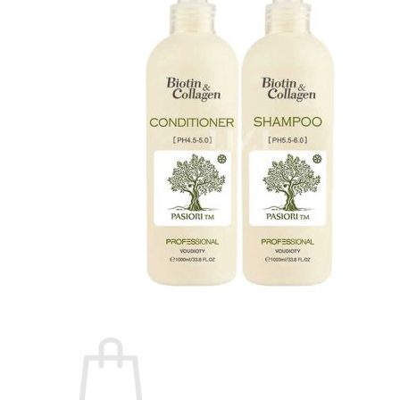
Number Three - 003
O - Z
Olaplex
Orzen
Sasaba
TIGI
Weilaiya
Siêu Sale cuối năm
Giới thiệu
Liên Hệ
Blog
Review
Tin sản phẩm
Kiến thức chăm sóc tóc
Tìm
kiếm: