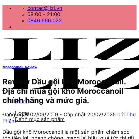
Bỏ
contac@lizi.vn
qua
08:00 - 21:00
nội
0846 666 022
dung
Moroccanoil
,
Review
Review Dầu gội khô Moroccanoil.
Địa chỉ mua gội khô Moroccanoil
chính hãng và mức giá.
Menu
Home
Đăng ngày
02/09/2019
- Cập nhật
20/02/2025
bởi
Thư
Danh mục sản phẩm
Phạm
Dầu gội khô Moroccanoil là một sản phẩm chăm sóc
tóc tiện lợi, nhanh chóng, mang lại hiệu quả tức thì rất