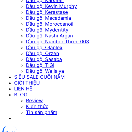
Dầu gội Karseell
Dầu gội Kevin Murphy
Dầu gội Kerastase
Dầu gội Macadamia
Dầu gội Moroccanoil
Dầu gội Mydentity
Dầu gội Nashi Argan
Dầu gội Number Three 003
Dầu gội Olaplex
Dầu gội Orzen
Dầu gội Sasaba
Dầu gội TIGI
Dầu gội Weilaiya
SIÊU SALE CUỐI NĂM
GIỚI THIỆU
LIÊN HỆ
BLOG
Review
Kiến thức
Tin sản phẩm