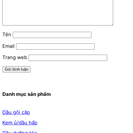
Tên
Email
Trang web
Danh mục sản phẩm
Dầu gội cặp
Kem ủ/dầu hấp