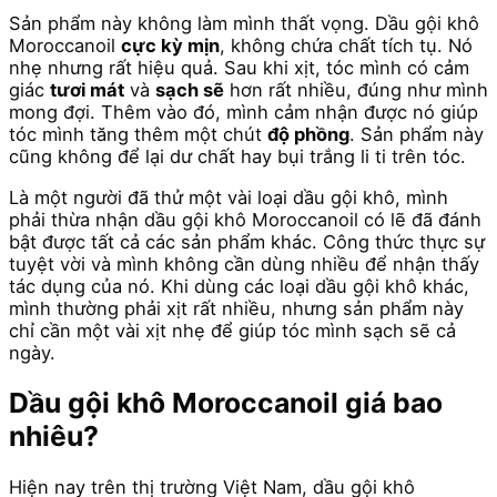
Sản phẩm này không làm mình thất vọng. Dầu gội khô
Moroccanoil
cực kỳ mịn
, không chứa chất tích tụ. Nó
nhẹ nhưng rất hiệu quả. Sau khi xịt, tóc mình có cảm
giác
tươi mát
và
sạch sẽ
hơn rất nhiều, đúng như mình
mong đợi. Thêm vào đó, mình cảm nhận được nó giúp
tóc mình tăng thêm một chút
độ phồng
. Sản phẩm này
cũng không để lại dư chất hay bụi trắng li ti trên tóc.
Là một người đã thử một vài loại dầu gội khô, mình
phải thừa nhận dầu gội khô Moroccanoil có lẽ đã đánh
bật được tất cả các sản phẩm khác. Công thức thực sự
tuyệt vời và mình không cần dùng nhiều để nhận thấy
tác dụng của nó. Khi dùng các loại dầu gội khô khác,
mình thường phải xịt rất nhiều, nhưng sản phẩm này
chỉ cần một vài xịt nhẹ để giúp tóc mình sạch sẽ cả
ngày.
Dầu gội khô Moroccanoil giá bao
nhiêu?
Hiện nay trên thị trường Việt Nam, dầu gội khô