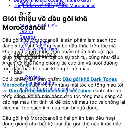
Dầu gội khô Moroccanoil mua ở đâu?
Number Three - 003
Tổng quan về Dầu gội khô Moroccanoil
O - Z
Giới thiệu về
dầu gội khô
Olaplex
Moroccanoil
Orzen
Sasaba
Dầu gội khô Moroccanoil là sản phẩm làm sạch tóc
TIGI
dạng xịt nhanh chóng loại bỏ dầu thừa trên tóc mà
Weilaiya
không sử dụng nước. Sản phẩm chứa tinh bột gạo,
Siêu Sale cuối năm
giúp hấp thụ dầu và loại bỏ sự tích tụ, cũng như dầu
Giới thiệu
Argan có khả năng chống tia cực tím và nuôi dưỡng
Liên Hệ
tóc, đảm bảo tóc bạn không bị xỉn màu.
Blog
Review
Có 2 phiên bản sản phẩm:
Dầu gội khô Dark Tones
Tin sản phẩm
Moroccanoil
dành cho những mái tóc có tông màu tối
Kiến thức chăm sóc tóc
và
Dầu gội khô Moroccanoil
Ligh Tones
dành cho tóc
Tìm
tông sáng. Phiên bản dành cho tóc tông màu sáng có
kiếm:
các hạt màu tím tinh tế để bảo vệ màu tóc và chống lại
việc mái tóc bạch kim của bạn bị ngả đồng.
Dầu gội khô Moroccanoil ở hai phiên bản đều hoạt
động giống như bất kỳ loại dầu gội khô nào khác (lắc