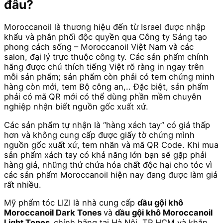
đâu?
Moroccanoil là thương hiệu đến từ Israel được nhập
khẩu và phân phối độc quyền qua Công ty Sáng tạo
phong cách sống – Moroccanoil Việt Nam và các
salon, đại lý trực thuộc công ty. Các sản phẩm chính
hãng được chú thích tiếng Việt rõ ràng in ngay trên
mỗi sản phẩm; sản phẩm còn phải có tem chứng minh
hàng còn mới, tem Bộ công an,.. Đặc biệt, sản phẩm
phải có mã QR mới có thể dùng phần mềm chuyên
nghiệp nhận biết nguồn gốc xuất xứ.
Các sản phẩm tự nhận là “hàng xách tay” có giá thấp
hơn và không cung cấp được giấy tờ chứng mình
nguồn gốc xuất xứ, tem nhãn và mã QR Code. Khi mua
sản phẩm xách tay có khả năng lớn bạn sẽ gặp phải
hàng giả, những thứ chứa hóa chất độc hại cho tóc vì
các sản phẩm Moroccanoil hiện nay đang được làm giả
rất nhiều.
Mỹ phẩm tóc LIZI là nhà cung cấp
dầu gội khô
Moroccanoil Dark Tones
và
dầu gội khô Moroccanoil
Light Tones
chính hãng tại Hà Nội, TP HCM và khắp