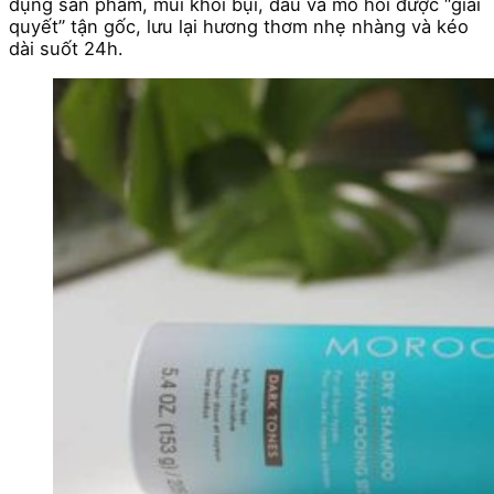
dụng sản phẩm, mùi khói bụi, dầu và mồ hôi được “giải
quyết” tận gốc, lưu lại hương thơm nhẹ nhàng và kéo
dài suốt 24h.