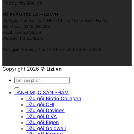
Thông tin liên hệ:
MỸ PHẨM TÓC LiZi – LiZi.VN
55 Ngụy Như Kon Tum, Nhân Chính, Thanh Xuân, Hà Nội
Điện thoại: 0846 666 022
Email: contact@lizi.vn
Website: https://lizi.vn
Thời gian làm việc: Thứ 2 - Chủ nhật (08h00 - 22h00)
Copyright 2026 ©
Lizi.vn
Tìm
kiếm:
DANH MỤC SẢN PHẨM
Dầu gội Biotin Collagen
Dầu gội CHI
Dầu gội Davines
Dầu gội DIVA
Dầu gội Elgon
Dầu gội Goldwell