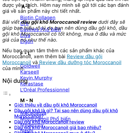
được yêu thích. Hôm nay mình sẽ gửi tới các bạn đánh
A-E
giá về sản phẩm này chi tiết nhất.
Biotin Collagen
Bài viết
dầu gội khô Moroccanoil review
dưới đây sẽ
CHI
giúp bạn hiểu rõ lý do bạn nên dùng dầu gội khô, dầu
Davines
gội khô Moroccanoil có tốt không, mua ở đâu và mức
Diva
giá của nó như thế nào.
Elgon
Nếu bạn quan tâm thêm các sản phẩm khác của
F - L
Moroccanoil, xem thêm bài
Review dầu gội
Moroccanoil
và
Review dầu dưỡng tóc Moroccanoil
Goldwell
của mình.
Karseell
Kevin.Murphy
Nội dung
Kerastase
L’Oréal Professionnel
M - N
Giới thiệu về dầu gội khô Moroccanoil
Dầu gội khô là gì? Tại sao nên dùng dầu gội khô
Macadamia
Moroccanoil?
Moroccanoil
Dầu gội khô Moroccanoil review
Mydentity
Dầu gội khô Moroccanoil giá bao nhiêu?
Nashi