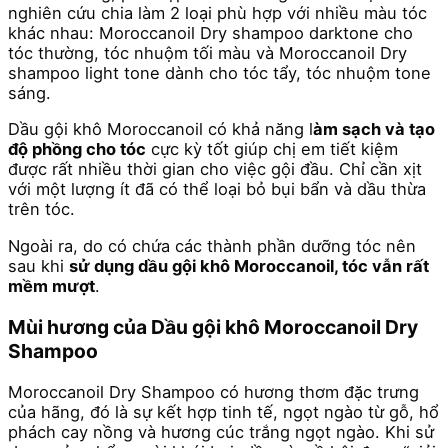
nghiên cứu chia làm 2 loại phù hợp với nhiều màu tóc
khác nhau: Moroccanoil Dry shampoo darktone cho
tóc thường, tóc nhuộm tối màu và Moroccanoil Dry
shampoo light tone dành cho tóc tẩy, tóc nhuộm tone
sáng.
Dầu gội khô Moroccanoil có khả năng l
àm sạch và tạo
độ phồng cho tóc
cực kỳ tốt giúp chị em tiết kiệm
được rất nhiều thời gian cho việc gội đầu. Chỉ cần xịt
với một lượng ít đã có thể loại bỏ bụi bẩn và dầu thừa
trên tóc.
Ngoài ra, do có chứa các thành phần dưỡng tóc nên
sau khi
sử dụng dầu gội khô Moroccanoil, tóc vẫn rất
mềm mượt
.
Mùi hương của Dầu gội khô Moroccanoil Dry
Shampoo
Moroccanoil Dry Shampoo có hương thơm đặc trưng
của hãng, đó là sự kết hợp tinh tế, ngọt ngào từ gỗ, hổ
phách cay nồng và hương cúc trắng ngọt ngào. Khi sử