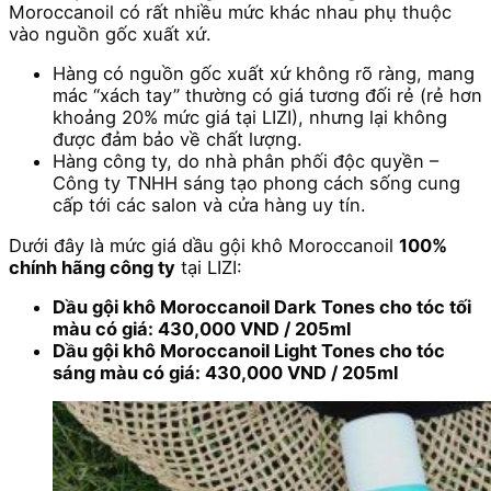
Moroccanoil có rất nhiều mức khác nhau phụ thuộc
vào nguồn gốc xuất xứ.
Hàng có nguồn gốc xuất xứ không rõ ràng, mang
mác “xách tay” thường có giá tương đối rẻ (rẻ hơn
khoảng 20% mức giá tại LIZI), nhưng lại không
được đảm bảo về chất lượng.
Hàng công ty, do nhà phân phối độc quyền –
Công ty TNHH sáng tạo phong cách sống cung
cấp tới các salon và cửa hàng uy tín.
Dưới đây là mức giá dầu gội khô Moroccanoil
100%
chính hãng công ty
tại LIZI:
Dầu gội khô Moroccanoil Dark Tones cho tóc tối
màu có giá: 430,000 VND / 205ml
Dầu gội khô Moroccanoil Light Tones cho tóc
sáng màu có giá: 430,000 VND / 205ml