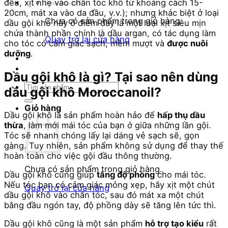
đều, xịt nhẹ vào chân tóc khô từ khoảng cách 15-
20cm, mát xa vào da đầu, v.v.); nhưng khác biệt ở loại
Chưa có sản phẩm trong giỏ hàng.
dầu gội khô này ở điểm đây là một loại xịt siêu mịn
chứa thành phần chính là dầu argan, có tác dụng làm
Quay trở lại cửa hàng
cho tóc có cảm giác sạch, mềm mượt và
được nuôi
dưỡng
.
Dầu gội khô là gì? Tại sao nên dùng
Tìm
dầu gội khô Moroccanoil?
kiếm:
Giỏ hàng
Dầu gội khô là sản phẩm hoàn hảo để
hấp thụ dầu
thừa
, làm mới mái tóc của bạn ở giữa những lần gội.
Tóc sẽ nhanh chóng lấy lại dáng vẻ sạch sẽ, gọn
gàng. Tuy nhiên, sản phẩm không sử dụng để thay thế
hoàn toàn cho việc gội đầu thông thường.
Chưa có sản phẩm trong giỏ hàng.
Dầu gội khô cũng giúp
tăng độ phồng
cho mái tóc.
Nếu tóc bạn có cảm giác mỏng xẹp, hãy xịt một chút
Quay trở lại cửa hàng
dầu gội khô vào chân tóc, sau đó mát xa một chút
bằng đầu ngón tay, độ phồng dày sẽ tăng lên tức thì.
Dầu gội khô cũng là một sản phẩm
hỗ trợ tạo kiểu
rất