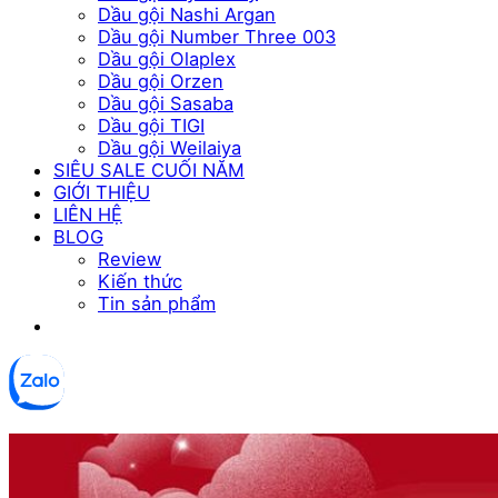
Dầu gội Nashi Argan
Dầu gội Number Three 003
Dầu gội Olaplex
Dầu gội Orzen
Dầu gội Sasaba
Dầu gội TIGI
Dầu gội Weilaiya
SIÊU SALE CUỐI NĂM
GIỚI THIỆU
LIÊN HỆ
BLOG
Review
Kiến thức
Tin sản phẩm