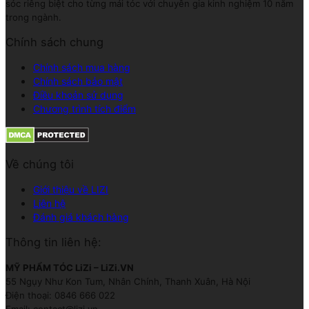
sóc riêng biệt cho từng mái tóc với chuyên gia kinh nghiệm 10 năm
trong ngành.
Chính sách chung
Chính sách mua hàng
Chính sách bảo mật
Điều khoản sử dụng
Chương trình tích điểm
Về chúng tôi
Giới thiệu về LIZI
Liên hệ
Đánh giá khách hàng
Thông tin liên hệ:
MỸ PHẨM TÓC LiZi – LiZi.VN
55 Ngụy Như Kon Tum, Nhân Chính, Thanh Xuân, Hà Nội
Điện thoại: 0846 666 022