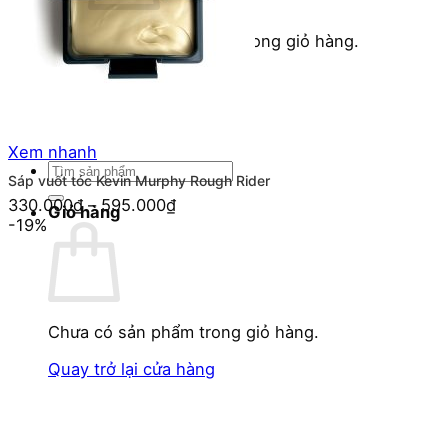
Chưa có sản phẩm trong giỏ hàng.
Quay trở lại cửa hàng
Xem nhanh
Tìm
Sáp vuốt tóc Kevin Murphy Rough Rider
kiếm:
330.000
₫
–
595.000
₫
Giỏ hàng
-19%
Chưa có sản phẩm trong giỏ hàng.
Quay trở lại cửa hàng