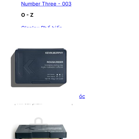
Number Three - 003
O - Z
Olaplex
Orzen
Sasaba
TIGI
Weilaiya
Siêu Sale cuối năm
Giới thiệu
Liên Hệ
Blog
Review
Tin sản phẩm
Kiến thức chăm sóc tóc
Tìm
kiếm: