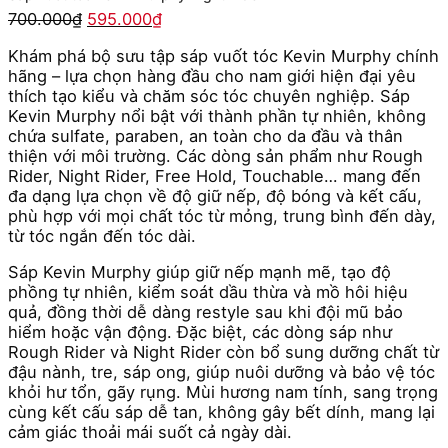
Giá
Giá
700.000
₫
595.000
₫
gốc
hiện
Khám phá bộ sưu tập sáp vuốt tóc Kevin Murphy chính
là:
tại
hãng – lựa chọn hàng đầu cho nam giới hiện đại yêu
700.000₫.
là:
thích tạo kiểu và chăm sóc tóc chuyên nghiệp. Sáp
595.000₫.
Kevin Murphy nổi bật với thành phần tự nhiên, không
chứa sulfate, paraben, an toàn cho da đầu và thân
thiện với môi trường. Các dòng sản phẩm như Rough
Rider, Night Rider, Free Hold, Touchable… mang đến
đa dạng lựa chọn về độ giữ nếp, độ bóng và kết cấu,
phù hợp với mọi chất tóc từ mỏng, trung bình đến dày,
từ tóc ngắn đến tóc dài.
Sáp Kevin Murphy giúp giữ nếp mạnh mẽ, tạo độ
phồng tự nhiên, kiểm soát dầu thừa và mồ hôi hiệu
quả, đồng thời dễ dàng restyle sau khi đội mũ bảo
hiểm hoặc vận động. Đặc biệt, các dòng sáp như
Rough Rider và Night Rider còn bổ sung dưỡng chất từ
đậu nành, tre, sáp ong, giúp nuôi dưỡng và bảo vệ tóc
khỏi hư tổn, gãy rụng. Mùi hương nam tính, sang trọng
cùng kết cấu sáp dễ tan, không gây bết dính, mang lại
cảm giác thoải mái suốt cả ngày dài.