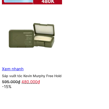
Xem nhanh
Sáp vuốt tóc Kevin Murphy Free Hold
Giá
Giá
595.000
₫
480.000
₫
gốc
hiện
-15%
là:
tại
595.000₫.
là:
480.000₫.