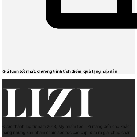
Giá luôn tốt nhất, chương trình tích điểm, quà tặng hấp dẫn
Được thành lập từ năm 2018, Mỹ phẩm tóc LiZi mang đến cho khách
hàng những sản phẩm chăm sóc tóc cao cấp, đưa ra giải pháp chăm