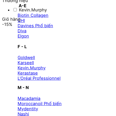
Thương hiệu
thiểu
đa
A-E
Kevin.Murphy
Biotin Collagen
Giỏ hàng
CHI
-15%
Davines
Diva
Elgon
F - L
Goldwell
Karseell
Kevin.Murphy
Kerastase
L’Oréal Professionnel
M - N
Macadamia
Moroccanoil
Mydentity
Nashi