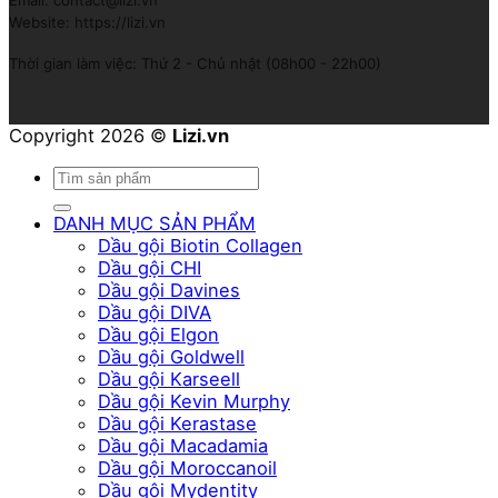
Email: contact@lizi.vn
Website: https://lizi.vn
Thời gian làm việc: Thứ 2 - Chủ nhật (08h00 - 22h00)
Copyright 2026 ©
Lizi.vn
Tìm
kiếm:
DANH MỤC SẢN PHẨM
Dầu gội Biotin Collagen
Dầu gội CHI
Dầu gội Davines
Dầu gội DIVA
Dầu gội Elgon
Dầu gội Goldwell
Dầu gội Karseell
Dầu gội Kevin Murphy
Dầu gội Kerastase
Dầu gội Macadamia
Dầu gội Moroccanoil
Dầu gội Mydentity